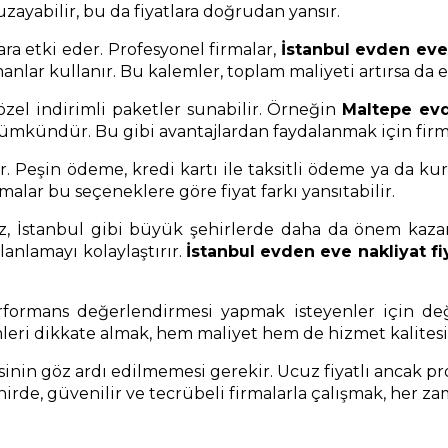
uzayabilir, bu da fiyatlara doğrudan yansır.
ara etki eder. Profesyonel firmalar,
İstanbul evden eve
anlar kullanır. Bu kalemler, toplam maliyeti artırsa da
 özel indirimli paketler sunabilir. Örneğin
Maltepe evd
mkündür. Bu gibi avantajlardan faydalanmak için firma
ir. Peşin ödeme, kredi kartı ile taksitli ödeme ya da k
rmalar bu seçeneklere göre fiyat farkı yansıtabilir.
iz, İstanbul gibi büyük şehirlerde daha da önem kazan
lanlamayı kolaylaştırır.
İstanbul evden eve nakliyat fiy
rformans değerlendirmesi yapmak isteyenler için değ
leri dikkate almak, hem maliyet hem de hizmet kalitesi 
esinin göz ardı edilmemesi gerekir. Ucuz fiyatlı ancak p
hirde, güvenilir ve tecrübeli firmalarla çalışmak, her za