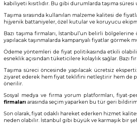
kabiliyeti kısıtlıdır. Bu gibi durumlarda taşıma süresi 
Taşıma sırasında kullanılan malzeme kalitesi de fiyatl
hijyenik battaniyeler, özel kutular ve koruyucu ekipm
Bazı taşıma firmaları, İstanbul’un belirli bölgelerine
yapılacak taşınmalarda kampanyalı fiyatlar görmek mü
Ödeme yöntemleri de fiyat politikasında etkili olabil
esneklik açısından tüketicilere kolaylık sağlar. Bazı fi
Taşıma süreci öncesinde yapılacak ücretsiz ekspert
ziyaret ederek hem fiyat teklifini netleştirir hem de p
önerilir.
Sosyal medya ve firma yorum platformları, fiyat-pe
firmaları
arasında seçim yaparken bu tür geri bildirim
Son olarak, fiyat odaklı hareket ederken hizmet kalit
neden olabilir. İstanbul gibi büyük ve karmaşık bir şe