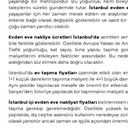
yaşandığı bir metropoldür. Bu yoğunluk, hem bir
taleplerini sürekli gündemde tutar.
İstanbul evden e
yaşayanlar için her zaman merak edilen ve araştırılan 
etkene bağlı olarak değişiklik gösterebilir ve sabit 
çoğu zaman yanıltıcı olabilir.
Evden eve nakliye ücretleri İstanbul’da
semtten semt
bile farklılık gösterebilir. Özellikle Avrupa Yakası ile An
Trafik yoğunluğu, kat sayısı, bina yapısı, taşıma 
maliyetlerini etkileyen faktörler arasındadır. Bu nede
aralığından söz etmek daha doğru olacaktır.
İstanbul’da
ev taşıma fiyatları
üzerinde etkili olan en
1+1 küçük dairelerin taşınma maliyeti ile 4+1 büyük dairel
Aynı şekilde taşınılacak mesafe de önemli bir etkendi
Sarıyer’den Silivri’ye yapılacak bir taşınmanın maliyeti a
İstanbul içi evden eve nakliyat fiyatları
belirlenirken 
taşıma gerekip gerekmediğidir. Özellikle yüksek ka
yapılarda, dış cephe asansörü kullanımı neredeyse zorun
olarak yansıtılır ancak zaman ve işçilik açısından önemli 