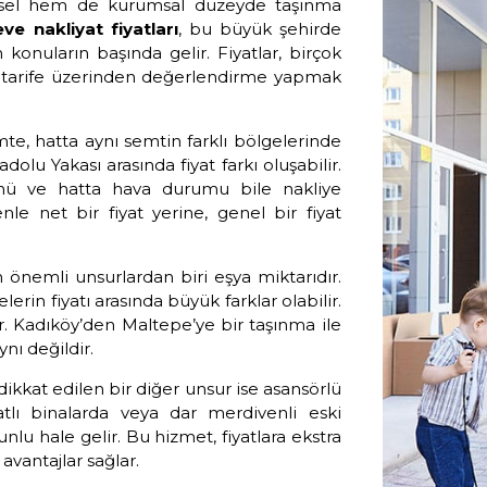
eysel hem de kurumsal düzeyde taşınma
ve nakliyat fiyatları
, bu büyük şehirde
konuların başında gelir. Fiyatlar, birçok
bir tarife üzerinden değerlendirme yapmak
e, hatta aynı semtin farklı bölgelerinde
adolu Yakası arasında fiyat farkı oluşabilir.
günü ve hatta hava durumu bile nakliye
nle net bir fiyat yerine, genel bir fiyat
 önemli unsurlardan biri eşya miktarıdır.
erin fiyatı arasında büyük farklar olabilir.
r. Kadıköy’den Maltepe’ye bir taşınma ile
ynı değildir.
dikkat edilen bir diğer unsur ise asansörlü
tlı binalarda veya dar merdivenli eski
lu hale gelir. Bu hizmet, fiyatlara ekstra
avantajlar sağlar.