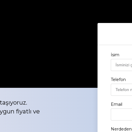
İsim
Telefon
taşıyoruz.
Email
ygun fiyatlı ve
Nerdeden