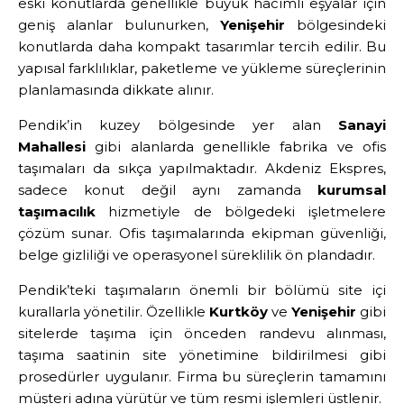
eski konutlarda genellikle büyük hacimli eşyalar için
geniş alanlar bulunurken,
Yenişehir
bölgesindeki
konutlarda daha kompakt tasarımlar tercih edilir. Bu
yapısal farklılıklar, paketleme ve yükleme süreçlerinin
planlamasında dikkate alınır.
Pendik’in kuzey bölgesinde yer alan
Sanayi
Mahallesi
gibi alanlarda genellikle fabrika ve ofis
taşımaları da sıkça yapılmaktadır. Akdeniz Ekspres,
sadece konut değil aynı zamanda
kurumsal
taşımacılık
hizmetiyle de bölgedeki işletmelere
çözüm sunar. Ofis taşımalarında ekipman güvenliği,
belge gizliliği ve operasyonel süreklilik ön plandadır.
Pendik’teki taşımaların önemli bir bölümü site içi
kurallarla yönetilir. Özellikle
Kurtköy
ve
Yenişehir
gibi
sitelerde taşıma için önceden randevu alınması,
taşıma saatinin site yönetimine bildirilmesi gibi
prosedürler uygulanır. Firma bu süreçlerin tamamını
müşteri adına yürütür ve tüm resmi işlemleri üstlenir.