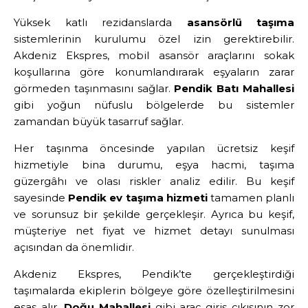
Yüksek katlı rezidanslarda
asansörlü taşıma
sistemlerinin kurulumu özel izin gerektirebilir.
Akdeniz Ekspres, mobil asansör araçlarını sokak
koşullarına göre konumlandırarak eşyaların zarar
görmeden taşınmasını sağlar.
Pendik Batı Mahallesi
gibi yoğun nüfuslu bölgelerde bu sistemler
zamandan büyük tasarruf sağlar.
Her taşınma öncesinde yapılan ücretsiz keşif
hizmetiyle bina durumu, eşya hacmi, taşıma
güzergâhı ve olası riskler analiz edilir. Bu keşif
sayesinde
Pendik ev taşıma hizmeti
tamamen planlı
ve sorunsuz bir şekilde gerçekleşir. Ayrıca bu keşif,
müşteriye net fiyat ve hizmet detayı sunulması
açısından da önemlidir.
Akdeniz Ekspres, Pendik’te gerçekleştirdiği
taşımalarda ekiplerin bölgeye göre özelleştirilmesini
esas alır.
Doğu Mahallesi
gibi araç giriş çıkışının zor