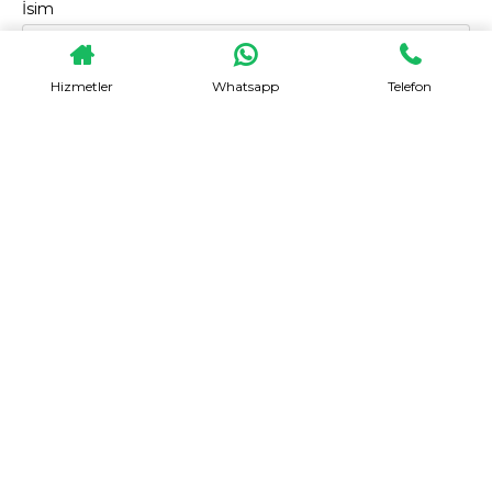
İsim
Hizmetler
Whatsapp
Telefon
Soyad
Telefon
Email
Nerdeden
Nereye