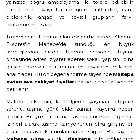
yalnızca doğru ambalajlama ile tolere edilebilir.
Firma, her eşyayı türüne göre sınıflandırır; cam,
elektronik, ahşap ve tekstil gruplarını farklı
malzemelerle sarar.
Taşınmanın ilk adımı olan ekspertiz süreci, Akdeniz
Ekspres’in Maltepe’de sunduğu en büyük
avantajlardan biridir. Uzman personel, taşıma
öncesinde adresi ziyaret ederek sokak yapısını, bina
girişini, asansör durumunu ve eşyaların miktarını
analiz eder. Bu ön değerlendirme sayesinde
Maltepe
evden eve nakliyat fiyatları
da net ve şeffaf şekilde
belirlenir.
Maltepe’deki birçok bölgede yaşanan otopark
sorunu, taşıma günü ciddi zaman kaybına neden
olabilir. Bu yüzden firma, taşıma öncesinde gerekli
izinleri alarak taşıma kamyonunun bina girişine en
yakın noktaya konumlanmasını sağlar. Bu sayede
Maltepe Girne
ya da
İdealtepe
gibi bölgelerde