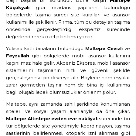
başlı başına bir sorundur. Buna karşın
Maltepe
Küçükyalı
gibi rezidans yapıların bulunduğu
bölgelerde taşıma süreci site kuralları ve asansör
kullanımı ile şekillenir. Firma, tüm bu detayları taşıma
öncesinde gerçekleştirdiği ekspertiz sürecinde
değerlendirerek özel planlama yapar.
Yüksek katlı binaların bulunduğu
Maltepe Cevizli
ve
Feyzullah
gibi bölgelerde mobil asansör kullanımı
kaçınılmaz hale gelir. Akdeniz Ekspres, mobil asansör
sistemlerini taşımanın hızlı ve güvenli şekilde
gerçekleşmesi için devreye alır. Böylece hem eşyalar
zarar görmeden taşınır hem de bina içi kullanıma
bağlı oluşabilecek olumsuzluklar önlenmiş olur.
Maltepe, aynı zamanda sahil şeridinde konumlanan
siteleri ve sosyal yaşam alanlarıyla da öne çıkar.
Maltepe Altıntepe evden eve nakliyat
sürecinde bu
tür bölgelerde site yönetimiyle koordinasyon, taşıma
saatlerinin belirlenmesi, otopark izni alınması gibi