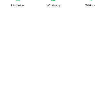
Hizmetler
Whatsapp
Telefon
Evden Eve Nakliyat
Talep Formu