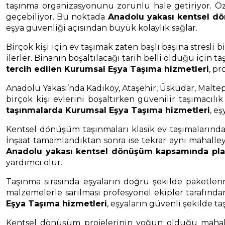
taşınma organizasyonunu zorunlu hale getiriyor. Öz
geçebiliyor. Bu noktada
Anadolu yakası kentsel d
eşya güvenliği açısından büyük kolaylık sağlar.
Birçok kişi için ev taşımak zaten başlı başına stresl
ilerler. Binanın boşaltılacağı tarih belli olduğu için
tercih edilen Kurumsal Eşya Taşıma hizmetleri
, pr
Anadolu Yakası’nda Kadıköy, Ataşehir, Üsküdar, Malte
birçok kişi evlerini boşaltırken güvenilir taşımacılı
taşınmalarda Kurumsal Eşya Taşıma hizmetleri
, e
Kentsel dönüşüm taşınmaları klasik ev taşımalarından b
İnşaat tamamlandıktan sonra ise tekrar aynı mahalley
Anadolu yakası kentsel dönüşüm kapsamında pla
yardımcı olur.
Taşınma sırasında eşyaların doğru şekilde paketlenm
malzemelerle sarılması profesyonel ekipler tarafınd
Eşya Taşıma hizmetleri
, eşyaların güvenli şekilde t
Kentsel dönüşüm projelerinin yoğun olduğu mahallel