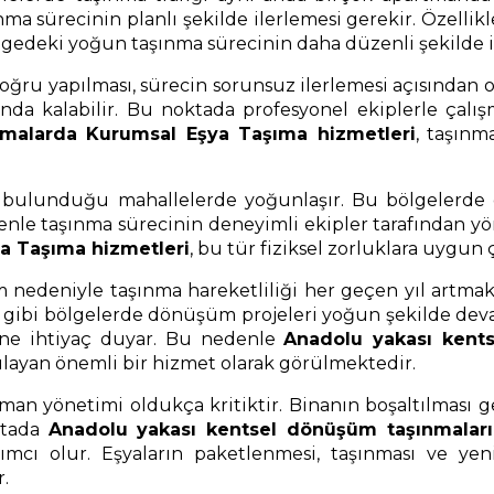
ma sürecinin planlı şekilde ilerlemesi gerekir. Özellik
ölgedeki yoğun taşınma sürecinin daha düzenli şekilde i
u yapılması, sürecin sorunsuz ilerlemesi açısından ol
nda kalabilir. Bu noktada profesyonel ekiplerle çalı
malarda Kurumsal Eşya Taşıma hizmetleri
, taşınm
n bulunduğu mahallelerde yoğunlaşır. Bu bölgelerde d
denle taşınma sürecinin deneyimli ekipler tarafından yö
ya Taşıma hizmetleri
, bu tür fiziksel zorluklara uygun 
nedeniyle taşınma hareketliliği her geçen yıl artmakta
 gibi bölgelerde dönüşüm projeleri yoğun şekilde dev
rine ihtiyaç duyar. Bu nedenle
Anadolu yakası kent
şılayan önemli bir hizmet olarak görülmektedir.
an yönetimi oldukça kritiktir. Binanın boşaltılması 
oktada
Anadolu yakası kentsel dönüşüm taşınmaları
cı olur. Eşyaların paketlenmesi, taşınması ve yeni a
.