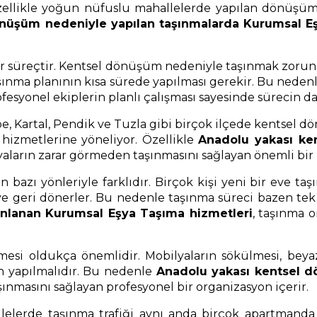
ellikle yoğun nüfuslu mahallelerde yapılan dönüşüm p
önüşüm nedeniyle yapılan taşınmalarda Kurumsal E
i bir süreçtir. Kentsel dönüşüm nedeniyle taşınmak zoru
 taşınma planının kısa sürede yapılması gerekir. Bu neden
ofesyonel ekiplerin planlı çalışması sayesinde sürecin da
pe, Kartal, Pendik ve Tuzla gibi birçok ilçede kentsel 
k hizmetlerine yöneliyor. Özellikle
Anadolu yakası ke
şyaların zarar görmeden taşınmasını sağlayan önemli bir 
azı yönleriyle farklıdır. Birçok kişi yeni bir eve taşın
e geri dönerler. Bu nedenle taşınma süreci bazen tek se
nlanan Kurumsal Eşya Taşıma hizmetleri
, taşınma 
esi oldukça önemlidir. Mobilyaların sökülmesi, beyaz
an yapılmalıdır. Bu nedenle
Anadolu yakası kentsel d
aşınmasını sağlayan profesyonel bir organizasyon içerir.
erde taşınma trafiği aynı anda birçok apartmanda ya