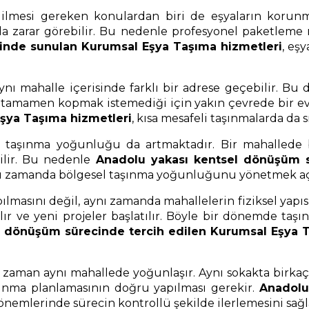
mesi gereken konulardan biri de eşyaların korunmas
ında zarar görebilir. Bu nedenle profesyonel paketlem
inde sunulan Kurumsal Eşya Taşıma hizmetleri
, eş
nı mahalle içerisinde farklı bir adrese geçebilir. Bu
en tamamen kopmak istemediği için yakın çevrede bir ev
şya Taşıma hizmetleri
, kısa mesafeli taşınmalarda da s
ki taşınma yoğunluğu da artmaktadır. Bir mahalled
ilir. Bu nedenle
Anadolu yakası kentsel dönüşüm s
 aynı zamanda bölgesel taşınma yoğunluğunu yönetmek açı
pılmasını değil, aynı zamanda mahallelerin fiziksel yap
ılır ve yeni projeler başlatılır. Böyle bir dönemde ta
l dönüşüm sürecinde tercih edilen Kurumsal Eşya T
aman aynı mahallede yoğunlaşır. Aynı sokakta birkaç 
ınma planlamasının doğru yapılması gerekir.
Anadolu
önemlerinde sürecin kontrollü şekilde ilerlemesini sağl