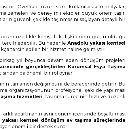
ıdır. Özellikle uzun süre kullanılacak mobilyalar,
e malzemeleri ve deneyimli ekipler büyük önem taşır.
yaların güvenli şekilde taşınmasını sağlayan detaylı bir
 durum özellikle komşuluk ilişkilerinin güçlü olduğu
 tercih edebilir. Bu nedenle
Anadolu yakası kentsel
ıkça tercih edilen bir hizmet haline gelmiştir.
e birkaç yıl boyunca devam eden dönüşüm projeleri
ürecinde gerçekleştirilen Kurumsal Eşya Taşıma
sından da önemli bir rol oynar.
ısının tamamen değişmesini de beraberinde getirir. Bu
şınma organizasyonunun profesyonel şekilde yapılması
aşıma hizmetleri
, taşınma sürecinin hızlı ve düzenli
farklı apartmanın aynı dönem içerisinde boşaltılması
 yakası kentsel dönüşüm ev taşıma süreçlerinde
ayan önemli bir destek sunar.