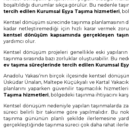
boşaltıldığı durumlar sıkça görülür. Bu nedenle taşın
tercih edilen Kurumsal Eşya Taşıma hizmetleri
, b
Kentsel dönüşüm sürecinde taşınma planlamasının doğr
kadar netleştiremediği için hızlı karar vermek zoru
kentsel dönüşüm kapsamında gerçekleşen taşın
yardımcı olur.
Kentsel dönüşüm projeleri genellikle eski yapıları
taşınma sırasında bazı zorluklar oluşturabilir. Bu ne
ev taşıma süreçlerinde tercih edilen Kurumsal Eş
Anadolu Yakası’nın birçok ilçesinde kentsel dönüşüm 
Üsküdar Ünalan, Maltepe Küçükyalı ve Kartal Yakacık
planlarını yaparken güvenilir taşımacılık hizmetle
Taşıma hizmetleri
, bölgedeki taşınma ihtiyacını kar
Kentsel dönüşüm nedeniyle yapılan taşınmalarda zam
süreci belirli bir takvime göre yapılmalıdır. Bu n
taşınma gününün planlı şekilde ilerlemesine yardım
gerçekleştiğinde taşınma süreci çok daha rahat ilerler