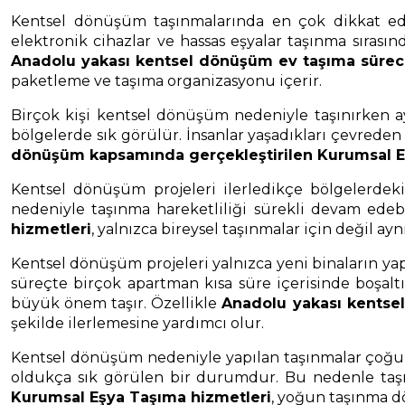
Kentsel dönüşüm taşınmalarında en çok dikkat edil
elektronik cihazlar ve hassas eşyalar taşınma sıras
Anadolu yakası kentsel dönüşüm ev taşıma sürec
paketleme ve taşıma organizasyonu içerir.
Birçok kişi kentsel dönüşüm nedeniyle taşınırken ay
bölgelerde sık görülür. İnsanlar yaşadıkları çevred
dönüşüm kapsamında gerçekleştirilen Kurumsal E
Kentsel dönüşüm projeleri ilerledikçe bölgelerde
nedeniyle taşınma hareketliliği sürekli devam edeb
hizmetleri
, yalnızca bireysel taşınmalar için değil
Kentsel dönüşüm projeleri yalnızca yeni binaların ya
süreçte birçok apartman kısa süre içerisinde boşalt
büyük önem taşır. Özellikle
Anadolu yakası kentse
şekilde ilerlemesine yardımcı olur.
Kentsel dönüşüm nedeniyle yapılan taşınmalar çoğu z
oldukça sık görülen bir durumdur. Bu nedenle taş
Kurumsal Eşya Taşıma hizmetleri
, yoğun taşınma d