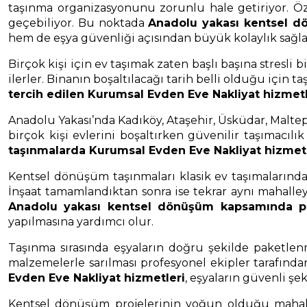
taşınma organizasyonunu zorunlu hale getiriyor. Öz
geçebiliyor. Bu noktada
Anadolu yakası kentsel d
hem de eşya güvenliği açısından büyük kolaylık sağla
Birçok kişi için ev taşımak zaten başlı başına stresl
ilerler. Binanın boşaltılacağı tarih belli olduğu için
tercih edilen Kurumsal Evden Eve Nakliyat hizmetl
Anadolu Yakası’nda Kadıköy, Ataşehir, Üsküdar, Malte
birçok kişi evlerini boşaltırken güvenilir taşımacılı
taşınmalarda Kurumsal Evden Eve Nakliyat hizmetl
Kentsel dönüşüm taşınmaları klasik ev taşımalarından b
İnşaat tamamlandıktan sonra ise tekrar aynı mahalley
Anadolu yakası kentsel dönüşüm kapsamında pl
yapılmasına yardımcı olur.
Taşınma sırasında eşyaların doğru şekilde paketlenm
malzemelerle sarılması profesyonel ekipler tarafınd
Evden Eve Nakliyat hizmetleri
, eşyaların güvenli şe
Kentsel dönüşüm projelerinin yoğun olduğu mahallel