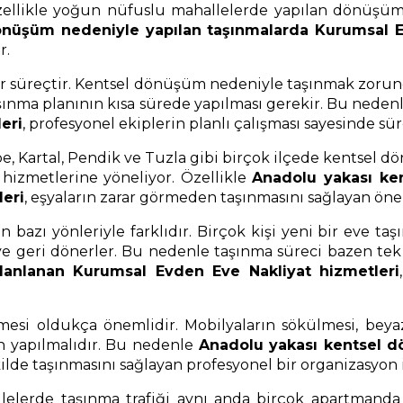
ellikle yoğun nüfuslu mahallelerde yapılan dönüşüm p
önüşüm nedeniyle yapılan taşınmalarda Kurumsal E
r.
i bir süreçtir. Kentsel dönüşüm nedeniyle taşınmak zoru
 taşınma planının kısa sürede yapılması gerekir. Bu neden
eri
, profesyonel ekiplerin planlı çalışması sayesinde sü
pe, Kartal, Pendik ve Tuzla gibi birçok ilçede kentsel 
k hizmetlerine yöneliyor. Özellikle
Anadolu yakası ke
eri
, eşyaların zarar görmeden taşınmasını sağlayan önem
azı yönleriyle farklıdır. Birçok kişi yeni bir eve taşın
e geri dönerler. Bu nedenle taşınma süreci bazen tek se
anlanan Kurumsal Evden Eve Nakliyat hizmetleri
esi oldukça önemlidir. Mobilyaların sökülmesi, beyaz
an yapılmalıdır. Bu nedenle
Anadolu yakası kentsel d
kilde taşınmasını sağlayan profesyonel bir organizasyon i
erde taşınma trafiği aynı anda birçok apartmanda ya