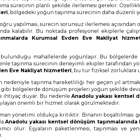
ma sürecinin planlı şekilde ilerlemesi gerekir. Özellik
eri
, bölgedeki yoğun taşınma sürecinin daha düzenli şe
u yapılması, sürecin sorunsuz ilerlemesi açısından ol
nda kalabilir. Bu noktada profesyonel ekiplerle çalı
ınmalarda Kurumsal Evden Eve Nakliyat hizmet
n bulunduğu mahallelerde yoğunlaşır. Bu bölgelerde d
denle taşınma sürecinin deneyimli ekipler tarafından yö
en Eve Nakliyat hizmetleri
, bu tür fiziksel zorluklar
nedeniyle taşınma hareketliliği her geçen yıl artmakta
 gibi bölgelerde dönüşüm projeleri yoğun şekilde dev
ne ihtiyaç duyar. Bu nedenle
Anadolu yakası kentsel 
rşılayan önemli bir hizmet olarak görülmektedir.
an yönetimi oldukça kritiktir. Binanın boşaltılması 
ada
Anadolu yakası kentsel dönüşüm taşınmalarında k
cı olur. Eşyaların paketlenmesi, taşınması ve yeni a
.