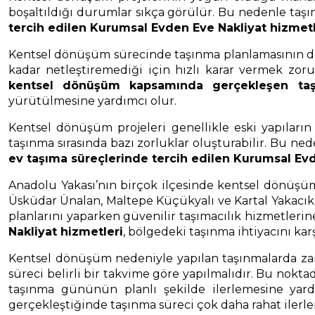
boşaltıldığı durumlar sıkça görülür. Bu nedenle taşın
tercih edilen Kurumsal Evden Eve Nakliyat hizmetl
Kentsel dönüşüm sürecinde taşınma planlamasının doğr
kadar netleştiremediği için hızlı karar vermek zoru
kentsel dönüşüm kapsamında gerçekleşen taş
yürütülmesine yardımcı olur.
Kentsel dönüşüm projeleri genellikle eski yapıları
taşınma sırasında bazı zorluklar oluşturabilir. Bu ne
ev taşıma süreçlerinde tercih edilen Kurumsal Evd
Anadolu Yakası’nın birçok ilçesinde kentsel dönüşüm 
Üsküdar Ünalan, Maltepe Küçükyalı ve Kartal Yakacık
planlarını yaparken güvenilir taşımacılık hizmetleri
Nakliyat hizmetleri
, bölgedeki taşınma ihtiyacını ka
Kentsel dönüşüm nedeniyle yapılan taşınmalarda zam
süreci belirli bir takvime göre yapılmalıdır. Bu nokt
taşınma gününün planlı şekilde ilerlemesine yardım
gerçekleştiğinde taşınma süreci çok daha rahat ilerler