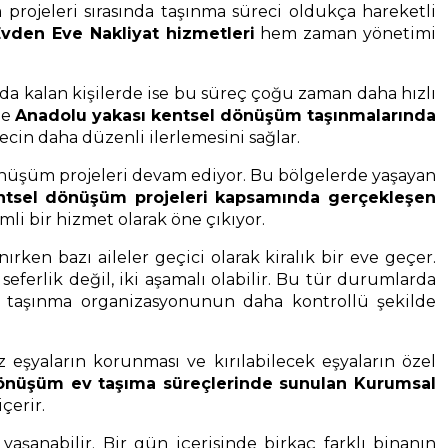
rojeleri sırasında taşınma süreci oldukça hareketli
vden Eve Nakliyat hizmetleri
hem zaman yönetimi
nda kalan kişilerde ise bu süreç çoğu zaman daha hızlı
le
Anadolu yakası kentsel dönüşüm taşınmalarında
recin daha düzenli ilerlemesini sağlar.
dönüşüm projeleri devam ediyor. Bu bölgelerde yaşayan
ntsel dönüşüm projeleri kapsamında gerçekleşen
li bir hizmet olarak öne çıkıyor.
ırken bazı aileler geçici olarak kiralık bir eve geçer.
ferlik değil, iki aşamalı olabilir. Bu tür durumlarda
, taşınma organizasyonunun daha kontrollü şekilde
 eşyaların korunması ve kırılabilecek eşyaların özel
önüşüm ev taşıma süreçlerinde sunulan Kurumsal
çerir.
şanabilir. Bir gün içerisinde birkaç farklı binanın