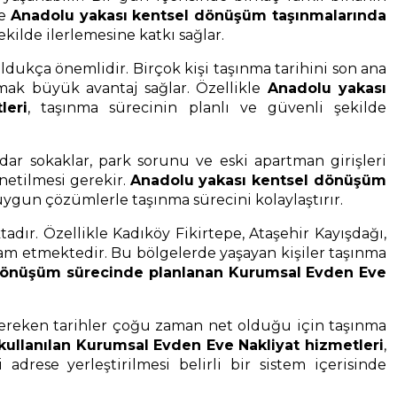
le
Anadolu yakası kentsel dönüşüm taşınmalarında
kilde ilerlemesine katkı sağlar.
dukça önemlidir. Birçok kişi taşınma tarihini son ana
şmak büyük avantaj sağlar. Özellikle
Anadolu yakası
leri
, taşınma sürecinin planlı ve güvenli şekilde
ar sokaklar, park sorunu ve eski apartman girişleri
netilmesi gerekir.
Anadolu yakası kentsel dönüşüm
a uygun çözümlerle taşınma sürecini kolaylaştırır.
dır. Özellikle Kadıköy Fikirtepe, Ataşehir Kayışdağı,
am etmektedir. Bu bölgelerde yaşayan kişiler taşınma
dönüşüm sürecinde planlanan Kurumsal Evden Eve
gereken tarihler çoğu zaman net olduğu için taşınma
ullanılan Kurumsal Evden Eve Nakliyat hizmetleri
,
drese yerleştirilmesi belirli bir sistem içerisinde