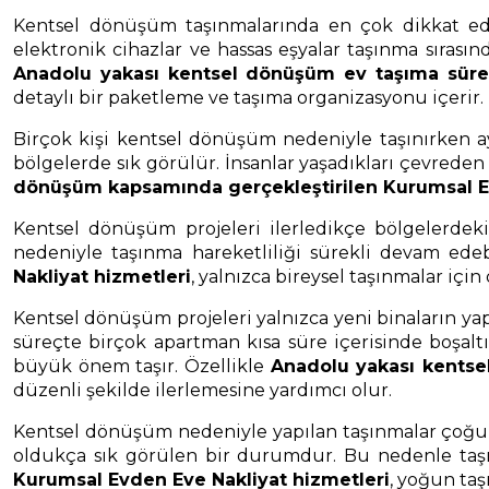
Kentsel dönüşüm taşınmalarında en çok dikkat edil
elektronik cihazlar ve hassas eşyalar taşınma sıras
Anadolu yakası kentsel dönüşüm ev taşıma süre
detaylı bir paketleme ve taşıma organizasyonu içerir.
Birçok kişi kentsel dönüşüm nedeniyle taşınırken ay
bölgelerde sık görülür. İnsanlar yaşadıkları çevred
dönüşüm kapsamında gerçekleştirilen Kurumsal Ev
Kentsel dönüşüm projeleri ilerledikçe bölgelerde
nedeniyle taşınma hareketliliği sürekli devam ede
Nakliyat hizmetleri
, yalnızca bireysel taşınmalar iç
Kentsel dönüşüm projeleri yalnızca yeni binaların ya
süreçte birçok apartman kısa süre içerisinde boşalt
büyük önem taşır. Özellikle
Anadolu yakası kentse
düzenli şekilde ilerlemesine yardımcı olur.
Kentsel dönüşüm nedeniyle yapılan taşınmalar çoğu z
oldukça sık görülen bir durumdur. Bu nedenle taş
Kurumsal Evden Eve Nakliyat hizmetleri
, yoğun taş