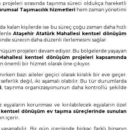
rojeleri sırasında taşınma süreci oldukça hareketli
rumsal Taşımacılık hizmetleri
hem zaman yönetimi
nda kalan kişilerde ise bu süreç çoğu zaman daha hızlı
edenle
Ataşehir Atatürk Mahallesi kentsel dönüşüm
sinde sürecin daha düzenli ilerlemesini sağlar.
dönüşüm projeleri devam ediyor. Bu bölgelerde yaşayan
 Mahallesi kentsel dönüşüm projeleri kapsamında
n önemli bir hizmet olarak öne çıkıyor.
ırken bazı aileler geçici olarak kiralık bir eve geçer.
ferlik değil, iki aşamalı olabilir. Bu tür durumlarda
i
, taşınma organizasyonunun daha kontrollü şekilde
 eşyaların korunması ve kırılabilecek eşyaların özel
i kentsel dönüşüm ev taşıma süreçlerinde sunulan
n içerir.
şanabilir. Bir gün içerisinde birkaç farklı binanın