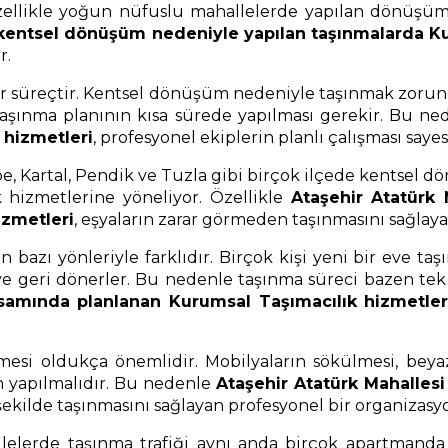
ellikle yoğun nüfuslu mahallelerde yapılan dönüşüm p
 kentsel dönüşüm nedeniyle yapılan taşınmalarda Ku
r.
i bir süreçtir. Kentsel dönüşüm nedeniyle taşınmak zoru
n taşınma planının kısa sürede yapılması gerekir. Bu n
 hizmetleri
, profesyonel ekiplerin planlı çalışması saye
pe, Kartal, Pendik ve Tuzla gibi birçok ilçede kentsel 
ık hizmetlerine yöneliyor. Özellikle
Ataşehir Atatürk
izmetleri
, eşyaların zarar görmeden taşınmasını sağlaya
azı yönleriyle farklıdır. Birçok kişi yeni bir eve taşın
e geri dönerler. Bu nedenle taşınma süreci bazen tek se
samında planlanan Kurumsal Taşımacılık hizmetler
esi oldukça önemlidir. Mobilyaların sökülmesi, beyaz
n yapılmalıdır. Bu nedenle
Ataşehir Atatürk Mahalles
 şekilde taşınmasını sağlayan profesyonel bir organizasyo
erde taşınma trafiği aynı anda birçok apartmanda ya