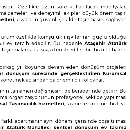
ıdır. Özellikle uzun süre kullanılacak mobilyalar,
e malzemeleri ve deneyimli ekipler büyük önem taşır.
etleri
, eşyaların güvenli şekilde taşınmasını sağlayan
 durum özellikle komşuluk ilişkilerinin güçlü olduğu
ir ev tercih edebilir. Bu nedenle
Ataşehir Atatürk
li taşınmalarda da sıkça tercih edilen bir hizmet haline
e birkaç yıl boyunca devam eden dönüşüm projeleri
sel dönüşüm sürecinde gerçekleştirilen Kurumsal
 yönetmek açısından da önemli bir rol oynar.
ısının tamamen değişmesini de beraberinde getirir. Bu
şınma organizasyonunun profesyonel şekilde yapılması
al Taşımacılık hizmetleri
, taşınma sürecinin hızlı ve
farklı apartmanın aynı dönem içerisinde boşaltılması
ir Atatürk Mahallesi kentsel dönüşüm ev taşıma