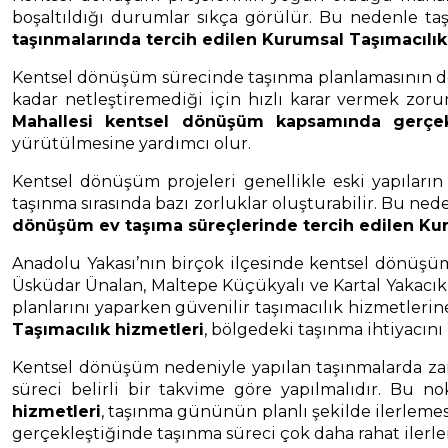
boşaltıldığı durumlar sıkça görülür. Bu nedenle taş
taşınmalarında tercih edilen Kurumsal Taşımacılık
Kentsel dönüşüm sürecinde taşınma planlamasının doğr
kadar netleştiremediği için hızlı karar vermek zoru
Mahallesi kentsel dönüşüm kapsamında gerçekl
yürütülmesine yardımcı olur.
Kentsel dönüşüm projeleri genellikle eski yapıları
taşınma sırasında bazı zorluklar oluşturabilir. Bu ne
dönüşüm ev taşıma süreçlerinde tercih edilen Kur
Anadolu Yakası’nın birçok ilçesinde kentsel dönüşüm 
Üsküdar Ünalan, Maltepe Küçükyalı ve Kartal Yakacık
planlarını yaparken güvenilir taşımacılık hizmetleri
Taşımacılık hizmetleri
, bölgedeki taşınma ihtiyacını
Kentsel dönüşüm nedeniyle yapılan taşınmalarda zam
süreci belirli bir takvime göre yapılmalıdır. Bu n
hizmetleri
, taşınma gününün planlı şekilde ilerlemesi
gerçekleştiğinde taşınma süreci çok daha rahat ilerler