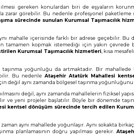
mesi gereken konulardan biri de eşyaların korunmas
ında zarar görebilir. Bu nedenle profesyonel paketlem
aşıma sürecinde sunulan Kurumsal Taşımacılık hizm
nı mahalle içerisinde farklı bir adrese geçebilir. Bu
eden tamamen kopmak istemediği için yakın çevrede b
irilen Kurumsal Taşımacılık hizmetleri
, kısa mesafe
ki taşınma yoğunluğu da artmaktadır. Bir mahalled
bilir. Bu nedenle
Ataşehir Atatürk Mahallesi kent
r için değil aynı zamanda bölgesel taşınma yoğunluğunu
pılmasını değil, aynı zamanda mahallelerin fiziksel yap
ılır ve yeni projeler başlatılır. Böyle bir dönemde ta
esi kentsel dönüşüm sürecinde tercih edilen Kurums
aman aynı mahallede yoğunlaşır. Aynı sokakta birkaç 
ınma planlamasının doğru yapılması gerekir.
Ataşeh