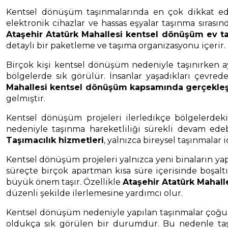
Kentsel dönüşüm taşınmalarında en çok dikkat edil
elektronik cihazlar ve hassas eşyalar taşınma sıras
Ataşehir Atatürk Mahallesi kentsel dönüşüm ev t
detaylı bir paketleme ve taşıma organizasyonu içerir.
Birçok kişi kentsel dönüşüm nedeniyle taşınırken ay
bölgelerde sık görülür. İnsanlar yaşadıkları çevr
Mahallesi kentsel dönüşüm kapsamında gerçekleşt
gelmiştir.
Kentsel dönüşüm projeleri ilerledikçe bölgelerde
nedeniyle taşınma hareketliliği sürekli devam ede
Taşımacılık hizmetleri
, yalnızca bireysel taşınmala
Kentsel dönüşüm projeleri yalnızca yeni binaların ya
süreçte birçok apartman kısa süre içerisinde boşalt
büyük önem taşır. Özellikle
Ataşehir Atatürk Mahall
düzenli şekilde ilerlemesine yardımcı olur.
Kentsel dönüşüm nedeniyle yapılan taşınmalar çoğu z
oldukça sık görülen bir durumdur. Bu nedenle taş