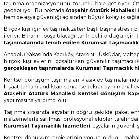
taşınma organizasyonunu zorunlu hale getiriyor. Öz
geçebiliyor. Bu noktada
Ataşehir Atatürk Mahallesi
hem de eşya güvenliği açısından büyük kolaylık sağla
Birçok kişi için ev taşımak zaten başlı başına stresl
ilerler. Binanın boşaltılacağı tarih belli olduğu içi
taşınmalarında tercih edilen Kurumsal Taşımacılık
Anadolu Yakası’nda Kadıköy, Ataşehir, Üsküdar, Malte
birçok kişi evlerini boşaltırken güvenilir taşımacıl
gerçekleşen taşınmalarda Kurumsal Taşımacılık h
Kentsel dönüşüm taşınmaları klasik ev taşımalarından b
İnşaat tamamlandıktan sonra ise tekrar aynı mahalley
Ataşehir Atatürk Mahallesi kentsel dönüşüm kap
yapılmasına yardımcı olur.
Taşınma sırasında eşyaların doğru şekilde paketlenm
malzemelerle sarılması profesyonel ekipler tarafında
Kurumsal Taşımacılık hizmetleri
, eşyaların güvenli
Kentsel dönüşüm projelerinin yoğun olduğu mahallel