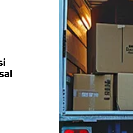
si
sal