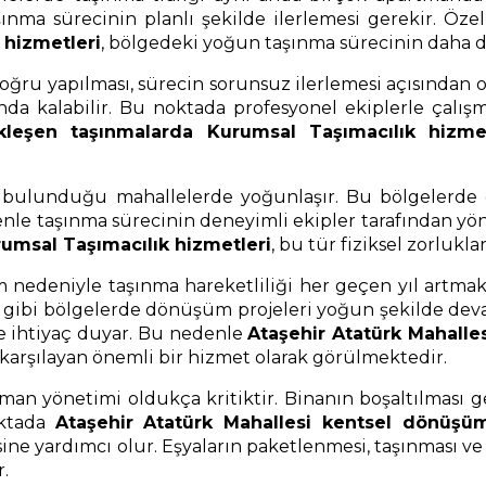
ınma sürecinin planlı şekilde ilerlemesi gerekir. Özel
 hizmetleri
, bölgedeki yoğun taşınma sürecinin daha dü
u yapılması, sürecin sorunsuz ilerlemesi açısından ol
nda kalabilir. Bu noktada profesyonel ekiplerle çalış
eşen taşınmalarda Kurumsal Taşımacılık hizmet
n bulunduğu mahallelerde yoğunlaşır. Bu bölgelerde d
denle taşınma sürecinin deneyimli ekipler tarafından yö
umsal Taşımacılık hizmetleri
, bu tür fiziksel zorlukl
nedeniyle taşınma hareketliliği her geçen yıl artmakta
 gibi bölgelerde dönüşüm projeleri yoğun şekilde dev
ne ihtiyaç duyar. Bu nedenle
Ataşehir Atatürk Mahall
 karşılayan önemli bir hizmet olarak görülmektedir.
an yönetimi oldukça kritiktir. Binanın boşaltılması 
oktada
Ataşehir Atatürk Mahallesi kentsel dönüşüm
ne yardımcı olur. Eşyaların paketlenmesi, taşınması ve ye
.