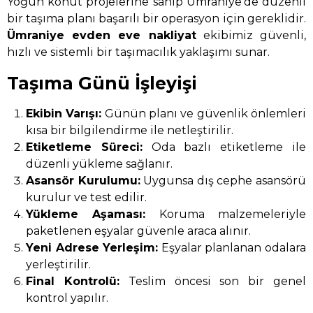
Yoğun konut projelerine sahip Ümraniye’de düzenli
bir taşıma planı başarılı bir operasyon için gereklidir.
Ümraniye evden eve nakliyat
ekibimiz güvenli,
hızlı ve sistemli bir taşımacılık yaklaşımı sunar.
Taşıma Günü İşleyişi
Ekibin Varışı:
Günün planı ve güvenlik önlemleri
kısa bir bilgilendirme ile netleştirilir.
Etiketleme Süreci:
Oda bazlı etiketleme ile
düzenli yükleme sağlanır.
Asansör Kurulumu:
Uygunsa dış cephe asansörü
kurulur ve test edilir.
Yükleme Aşaması:
Koruma malzemeleriyle
paketlenen eşyalar güvenle araca alınır.
Yeni Adrese Yerleşim:
Eşyalar planlanan odalara
yerleştirilir.
Final Kontrolü:
Teslim öncesi son bir genel
kontrol yapılır.