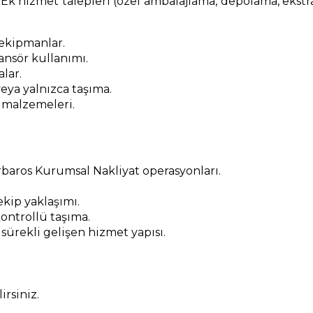
 Ek hizmet talepleri (özel ambalajlama, depolama, ekstra m
 ekipmanlar.
nsör kullanımı.
alar.
eya yalnızca taşıma.
 malzemeleri.
rbaros Kurumsal Nakliyat operasyonları.
kip yaklaşımı.
ontrollü taşıma.
 sürekli gelişen hizmet yapısı.
rsiniz.