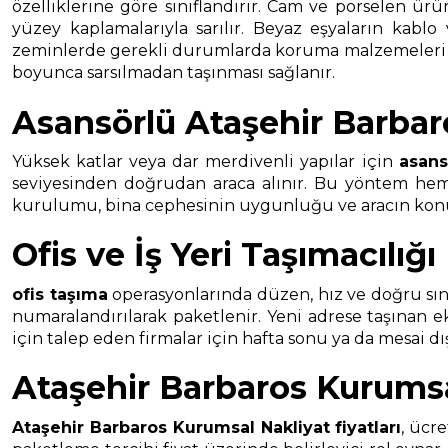
özelliklerine göre sınıflandırır. Cam ve porselen ürü
yüzey kaplamalarıyla sarılır. Beyaz eşyaların kablo
zeminlerde gerekli durumlarda koruma malzemeleri kull
boyunca sarsılmadan taşınması sağlanır.
Asansörlü Ataşehir Barbar
Yüksek katlar veya dar merdivenli yapılar için
asans
seviyesinden doğrudan araca alınır. Bu yöntem hem t
kurulumu, bina cephesinin uygunluğu ve aracın konuml
Ofis ve İş Yeri Taşımacılığı
ofis taşıma
operasyonlarında düzen, hız ve doğru sınıf
numaralandırılarak paketlenir. Yeni adrese taşınan 
için talep eden firmalar için hafta sonu ya da mesai d
Ataşehir Barbaros Kurumsal
Ataşehir Barbaros Kurumsal Nakliyat
fiyatları
, ücre