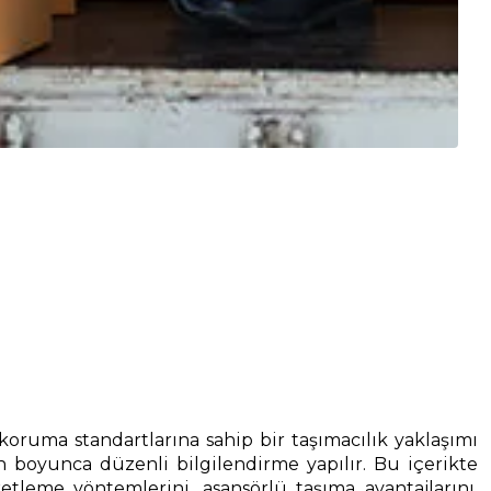
koruma standartlarına sahip bir taşımacılık yaklaşımı
n boyunca düzenli bilgilendirme yapılır. Bu içerikte
eme yöntemlerini, asansörlü taşıma avantajlarını,