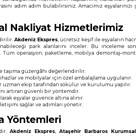
asını adım adım bulabilirsiniz. Amacımız eşyalarınızı 
l Nakliyat Hizmetlerimiz
rilir.
Akdeniz Ekspres
, ücretsiz keşif ile eşyaların ha
nabileceği park alanlarını inceler. Bu inceleme s
ır. Tüm operasyon; paketleme, mobilya demontaj–montaj
ve taşıma güzergâhı değerlendirilir.
 cihazlar ve mobilyalar için özel ambalajlama uygulanır.
r uzman ekip tarafından sökülür ve kurulumu yapılır.
ı artıran güvenli bir yöntemdir.
arak eşyalar güvence altına alınır.
etişimi sağlar ve adımları yönetir.
a Yöntemleri
dır.
Akdeniz Ekspres
,
Ataşehir Barbaros Kurumsal