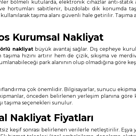
nler bölmeli kutularda, elektronik cihazlar anti-statik
 ve hortumları sabitlenir, buzdolabı dik konumda taşı
anılarak taşıma alanı güvenli hale getirilir. Taşıma ara
os Kurumsal Nakliyat
örlü nakliyat
büyük avantaj sağlar. Dış cepheye kurul
aşıma hızını artırır hem de çizik, sıkışma ve merdiven
anabileceği park alanının olup olmadığına göre keşif sı
landırma çok önemlidir. Bilgisayarlar, sunucu ekipmanlar
ekipmanlar, önceden belirlenen yerleşim planına göre
ışı taşıma seçenekleri sunulur.
 Nakliyat Fiyatları
tsiz keşif sonrası belirlenen verilerle netleştirilir. Eş