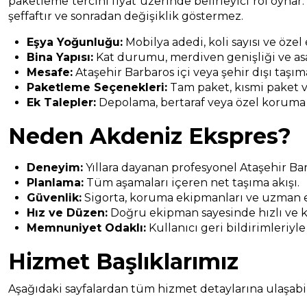
paketleme tercihi fiyat üzerinde belirleyici rol oynar.
şeffaftır ve sonradan değişiklik göstermez.
Eşya Yoğunluğu:
Mobilya adedi, koli sayısı ve özel
Bina Yapısı:
Kat durumu, merdiven genişliği ve asa
Mesafe:
Ataşehir Barbaros içi veya şehir dışı taşım
Paketleme Seçenekleri:
Tam paket, kısmi paket v
Ek Talepler:
Depolama, bertaraf veya özel koruma
Neden Akdeniz Ekspres?
Deneyim:
Yıllara dayanan profesyonel Ataşehir Ba
Planlama:
Tüm aşamaları içeren net taşıma akışı.
Güvenlik:
Sigorta, koruma ekipmanları ve uzman e
Hız ve Düzen:
Doğru ekipman sayesinde hızlı ve k
Memnuniyet Odaklı:
Kullanıcı geri bildirimleriyle
Hizmet Başlıklarımız
Aşağıdaki sayfalardan tüm hizmet detaylarına ulaşabili