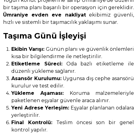
Yoğun konut projelerine sahip Ümraniye’de düzenli
bir taşıma planı başarılı bir operasyon için gereklidir.
Ümraniye evden eve nakliyat
ekibimiz güvenli,
hızlı ve sistemli bir taşımacılık yaklaşımı sunar.
Taşıma Günü İşleyişi
Ekibin Varışı:
Günün planı ve güvenlik önlemleri
kısa bir bilgilendirme ile netleştirilir.
Etiketleme Süreci:
Oda bazlı etiketleme ile
düzenli yükleme sağlanır.
Asansör Kurulumu:
Uygunsa dış cephe asansörü
kurulur ve test edilir.
Yükleme Aşaması:
Koruma malzemeleriyle
paketlenen eşyalar güvenle araca alınır.
Yeni Adrese Yerleşim:
Eşyalar planlanan odalara
yerleştirilir.
Final Kontrolü:
Teslim öncesi son bir genel
kontrol yapılır.