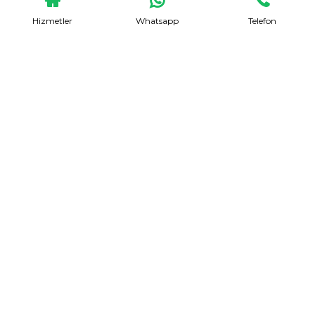
Hizmetler
Whatsapp
Telefon
Evden Eve Nakliyat
Talep Formu