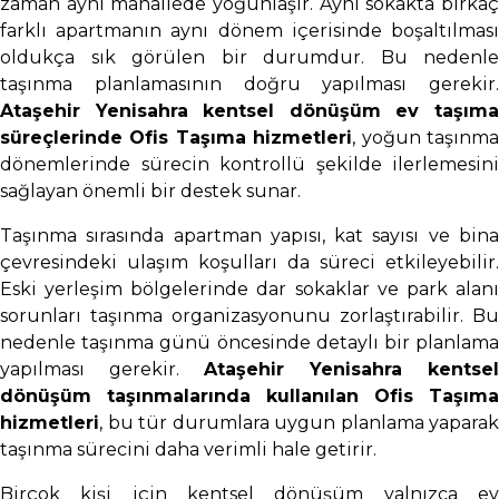
zaman aynı mahallede yoğunlaşır. Aynı sokakta birkaç
farklı apartmanın aynı dönem içerisinde boşaltılması
oldukça sık görülen bir durumdur. Bu nedenle
taşınma planlamasının doğru yapılması gerekir.
Ataşehir Yenisahra kentsel dönüşüm ev taşıma
süreçlerinde Ofis Taşıma hizmetleri
, yoğun taşınm
dönemlerinde sürecin kontrollü şekilde ilerlemesini
sağlayan önemli bir destek sunar.
Taşınma sırasında apartman yapısı, kat sayısı ve bina
çevresindeki ulaşım koşulları da süreci etkileyebilir.
Eski yerleşim bölgelerinde dar sokaklar ve park alanı
sorunları taşınma organizasyonunu zorlaştırabilir. Bu
nedenle taşınma günü öncesinde detaylı bir planlama
yapılması gerekir.
Ataşehir Yenisahra kentsel
dönüşüm taşınmalarında kullanılan Ofis Taşıma
hizmetleri
, bu tür durumlara uygun planlama yaparak
taşınma sürecini daha verimli hale getirir.
Birçok kişi için kentsel dönüşüm yalnızca ev