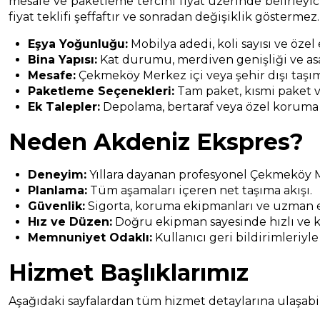
mesafe ve paketleme tercihi fiyat üzerinde belirleyici
fiyat teklifi şeffaftır ve sonradan değişiklik göstermez.
Eşya Yoğunluğu:
Mobilya adedi, koli sayısı ve özel
Bina Yapısı:
Kat durumu, merdiven genişliği ve asa
Mesafe:
Çekmeköy Merkez içi veya şehir dışı taşım
Paketleme Seçenekleri:
Tam paket, kısmi paket v
Ek Talepler:
Depolama, bertaraf veya özel koruma
Neden Akdeniz Ekspres?
Deneyim:
Yıllara dayanan profesyonel Çekmeköy 
Planlama:
Tüm aşamaları içeren net taşıma akışı.
Güvenlik:
Sigorta, koruma ekipmanları ve uzman e
Hız ve Düzen:
Doğru ekipman sayesinde hızlı ve k
Memnuniyet Odaklı:
Kullanıcı geri bildirimleriyle
Hizmet Başlıklarımız
Aşağıdaki sayfalardan tüm hizmet detaylarına ulaşabili