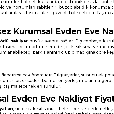
en ürünler bölmeli kutularda, elektronik cihazlar anti-s
blo ve hortumları sabitlenir, buzdolabı dik konumda ta
anılarak taşıma alanı güvenli hale getirilir. Taşıma ara
ez Kurumsal Evden Eve Nak
örlü nakliyat
büyük avantaj sağlar. Dış cepheye kurul
aşıma hızını artırır hem de çizik, sıkışma ve merdiven
anabileceği park alanının olup olmadığına göre keşif sı
landırma çok önemlidir. Bilgisayarlar, sunucu ekipmanlar
ekipmanlar, önceden belirlenen yerleşim planına göre
ışı taşıma seçenekleri sunulur.
 Evden Eve Nakliyat Fiyat
iyatları
, ücretsiz keşif sonrası belirlenen verilerle netleş