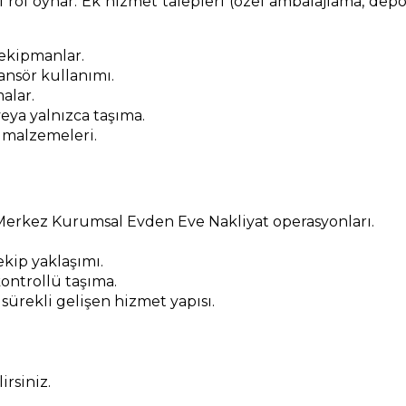
 rol oynar. Ek hizmet talepleri (özel ambalajlama, depol
 ekipmanlar.
nsör kullanımı.
alar.
eya yalnızca taşıma.
 malzemeleri.
Merkez Kurumsal Evden Eve Nakliyat operasyonları.
kip yaklaşımı.
ontrollü taşıma.
 sürekli gelişen hizmet yapısı.
rsiniz.