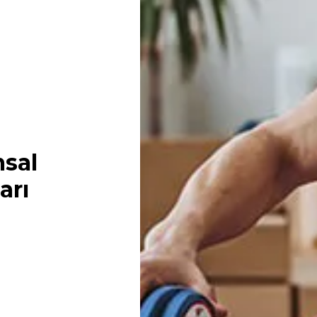
sal
arı