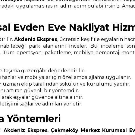
ımadaki uygulama sırasını adım adım bulabilirsiniz. Amac
l Evden Eve Nakliyat Hizm
rilir.
Akdeniz Ekspres
, ücretsiz keşif ile eşyaların ha
nabileceği park alanlarını inceler. Bu inceleme s
ır. Tüm operasyon; paketleme, mobilya demontaj–montaj
ve taşıma güzergâhı değerlendirilir.
 cihazlar ve mobilyalar için özel ambalajlama uygulanır.
r uzman ekip tarafından sökülür ve kurulumu yapılır.
ı artıran güvenli bir yöntemdir.
arak eşyalar güvence altına alınır.
etişimi sağlar ve adımları yönetir.
a Yöntemleri
r.
Akdeniz Ekspres
,
Çekmeköy Merkez Kurumsal Ev