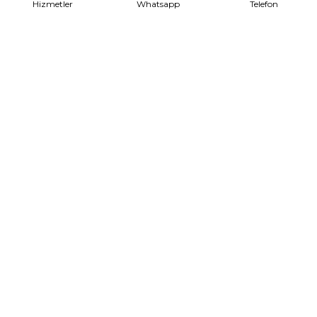
Hizmetler
Whatsapp
Telefon
Evden Eve Nakliyat
Talep Formu