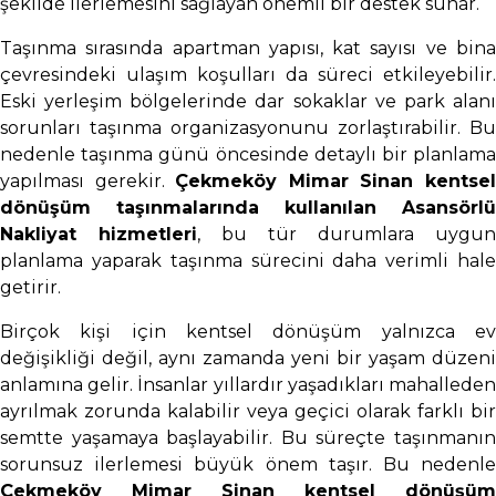
şekilde ilerlemesini sağlayan önemli bir destek sunar.
Taşınma sırasında apartman yapısı, kat sayısı ve bina
çevresindeki ulaşım koşulları da süreci etkileyebilir.
Eski yerleşim bölgelerinde dar sokaklar ve park alanı
sorunları taşınma organizasyonunu zorlaştırabilir. Bu
nedenle taşınma günü öncesinde detaylı bir planlama
yapılması gerekir.
Çekmeköy Mimar Sinan kentse
dönüşüm taşınmalarında kullanılan Asansörlü
Nakliyat hizmetleri
, bu tür durumlara uygun
planlama yaparak taşınma sürecini daha verimli hale
getirir.
Birçok kişi için kentsel dönüşüm yalnızca ev
değişikliği değil, aynı zamanda yeni bir yaşam düzeni
anlamına gelir. İnsanlar yıllardır yaşadıkları mahalleden
ayrılmak zorunda kalabilir veya geçici olarak farklı bir
semtte yaşamaya başlayabilir. Bu süreçte taşınmanın
sorunsuz ilerlemesi büyük önem taşır. Bu nedenle
Çekmeköy Mimar Sinan kentsel dönüşüm