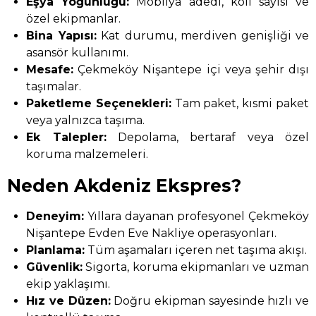
Eşya Yoğunluğu:
Mobilya adedi, koli sayısı ve
özel ekipmanlar.
Bina Yapısı:
Kat durumu, merdiven genişliği ve
asansör kullanımı.
Mesafe:
Çekmeköy Nişantepe içi veya şehir dışı
taşımalar.
Paketleme Seçenekleri:
Tam paket, kısmi paket
veya yalnızca taşıma.
Ek Talepler:
Depolama, bertaraf veya özel
koruma malzemeleri.
Neden Akdeniz Ekspres?
Deneyim:
Yıllara dayanan profesyonel Çekmeköy
Nişantepe Evden Eve Nakliye operasyonları.
Planlama:
Tüm aşamaları içeren net taşıma akışı.
Güvenlik:
Sigorta, koruma ekipmanları ve uzman
ekip yaklaşımı.
Hız ve Düzen:
Doğru ekipman sayesinde hızlı ve