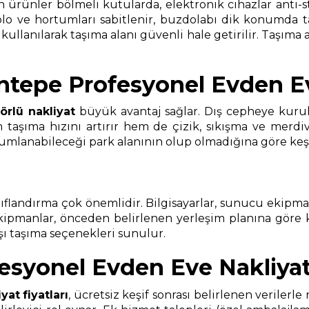
en ürünler bölmeli kutularda, elektronik cihazlar anti-s
blo ve hortumları sabitlenir, buzdolabı dik konumda ta
anılarak taşıma alanı güvenli hale getirilir. Taşıma ara
tepe Profesyonel Evden Ev
örlü nakliyat
büyük avantaj sağlar. Dış cepheye kurul
aşıma hızını artırır hem de çizik, sıkışma ve merdiven
anabileceği park alanının olup olmadığına göre keşif sı
landırma çok önemlidir. Bilgisayarlar, sunucu ekipmanlar
ekipmanlar, önceden belirlenen yerleşim planına göre
ışı taşıma seçenekleri sunulur.
yonel Evden Eve Nakliyat 
iyat
fiyatları
, ücretsiz keşif sonrası belirlenen verilerle