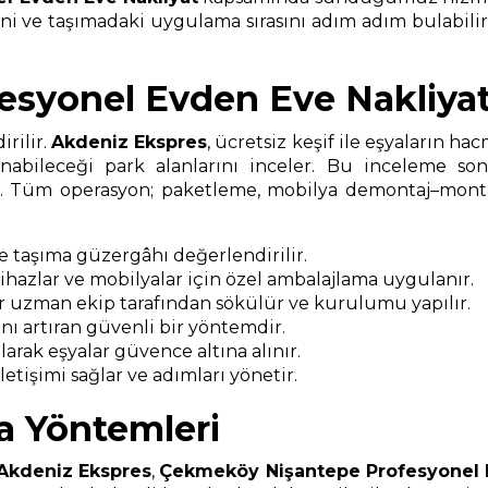
rini ve taşımadaki uygulama sırasını adım adım bulabilir
syonel Evden Eve Nakliyat
rilir.
Akdeniz Ekspres
, ücretsiz keşif ile eşyaların ha
nabileceği park alanlarını inceler. Bu inceleme s
ır. Tüm operasyon; paketleme, mobilya demontaj–montaj
ve taşıma güzergâhı değerlendirilir.
 cihazlar ve mobilyalar için özel ambalajlama uygulanır.
r uzman ekip tarafından sökülür ve kurulumu yapılır.
ı artıran güvenli bir yöntemdir.
arak eşyalar güvence altına alınır.
etişimi sağlar ve adımları yönetir.
a Yöntemleri
Akdeniz Ekspres
,
Çekmeköy Nişantepe Profesyonel 