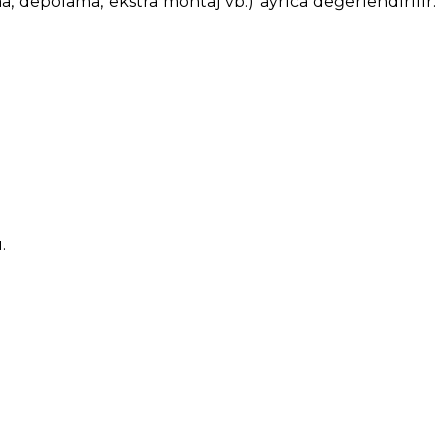
a, depolama, ekstra montaj vb.) ayrıca değerlendirilir.
.