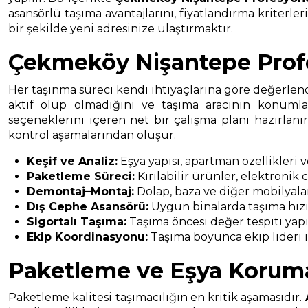
asansörlü taşıma avantajlarını, fiyatlandırma kriterle
bir şekilde yeni adresinize ulaştırmaktır.
Çekmeköy Nişantepe Profe
Her taşınma süreci kendi ihtiyaçlarına göre değerlendi
aktif olup olmadığını ve taşıma aracının konumla
seçeneklerini içeren net bir çalışma planı hazırlan
kontrol aşamalarından oluşur.
Keşif ve Analiz:
Eşya yapısı, apartman özellikleri 
Paketleme Süreci:
Kırılabilir ürünler, elektronik
Demontaj–Montaj:
Dolap, baza ve diğer mobilyala
Dış Cephe Asansörü:
Uygun binalarda taşıma hızın
Sigortalı Taşıma:
Taşıma öncesi değer tespiti yapıl
Ekip Koordinasyonu:
Taşıma boyunca ekip lideri il
Paketleme ve Eşya Korum
Paketleme kalitesi taşımacılığın en kritik aşamasıdır.