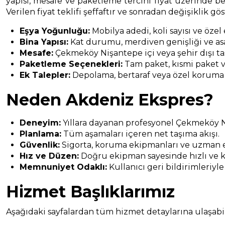
yapısı, mesafe ve paketleme tercihi fiyat üzerinde bel
Verilen fiyat teklifi şeffaftır ve sonradan değişiklik gö
Eşya Yoğunluğu:
Mobilya adedi, koli sayısı ve özel
Bina Yapısı:
Kat durumu, merdiven genişliği ve asa
Mesafe:
Çekmeköy Nişantepe içi veya şehir dışı ta
Paketleme Seçenekleri:
Tam paket, kısmi paket v
Ek Talepler:
Depolama, bertaraf veya özel koruma
Neden Akdeniz Ekspres?
Deneyim:
Yıllara dayanan profesyonel Çekmeköy N
Planlama:
Tüm aşamaları içeren net taşıma akışı.
Güvenlik:
Sigorta, koruma ekipmanları ve uzman e
Hız ve Düzen:
Doğru ekipman sayesinde hızlı ve k
Memnuniyet Odaklı:
Kullanıcı geri bildirimleriyle
Hizmet Başlıklarımız
Aşağıdaki sayfalardan tüm hizmet detaylarına ulaşabili