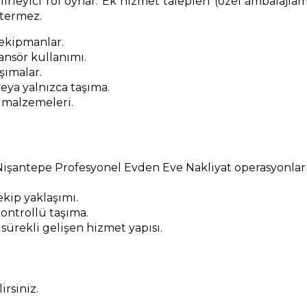
irleyici rol oynar. Ek hizmet talepleri (özel ambalajlam
stermez.
 ekipmanlar.
nsör kullanımı.
şımalar.
eya yalnızca taşıma.
 malzemeleri.
işantepe Profesyonel Evden Eve Nakliyat operasyonları
kip yaklaşımı.
ontrollü taşıma.
 sürekli gelişen hizmet yapısı.
rsiniz.