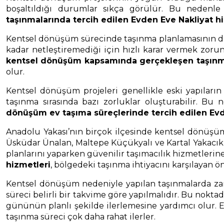
boşaltıldığı durumlar sıkça görülür. Bu nedenle 
taşınmalarında tercih edilen Evden Eve Nakliyat h
Kentsel dönüşüm sürecinde taşınma planlamasının doğr
kadar netleştiremediği için hızlı karar vermek zorun
kentsel dönüşüm kapsamında gerçekleşen taşınma
olur.
Kentsel dönüşüm projeleri genellikle eski yapıları
taşınma sırasında bazı zorluklar oluşturabilir. Bu
dönüşüm ev taşıma süreçlerinde tercih edilen Evd
Anadolu Yakası’nın birçok ilçesinde kentsel dönüşüm 
Üsküdar Ünalan, Maltepe Küçükyalı ve Kartal Yakacık
planlarını yaparken güvenilir taşımacılık hizmetlerin
hizmetleri
, bölgedeki taşınma ihtiyacını karşılayan 
Kentsel dönüşüm nedeniyle yapılan taşınmalarda zam
süreci belirli bir takvime göre yapılmalıdır. Bu nokta
gününün planlı şekilde ilerlemesine yardımcı olur. Eş
taşınma süreci çok daha rahat ilerler.