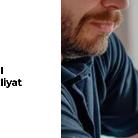
l
iyat