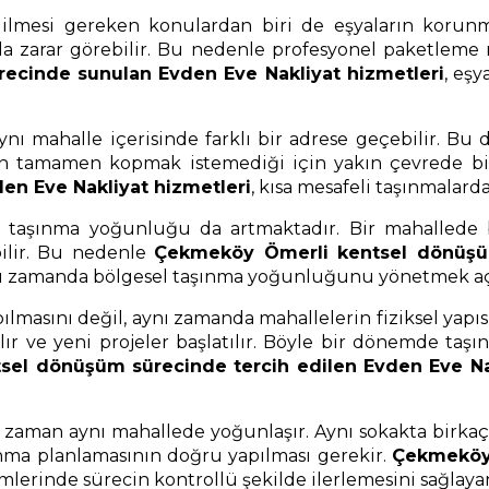
mesi gereken konulardan biri de eşyaların korunmas
ında zarar görebilir. Bu nedenle profesyonel paketlem
cinde sunulan Evden Eve Nakliyat hizmetleri
, eşy
nı mahalle içerisinde farklı bir adrese geçebilir. Bu
eden tamamen kopmak istemediği için yakın çevrede bi
en Eve Nakliyat hizmetleri
, kısa mesafeli taşınmalard
ki taşınma yoğunluğu da artmaktadır. Bir mahalled
bilir. Bu nedenle
Çekmeköy Ömerli kentsel dönüşüm
 aynı zamanda bölgesel taşınma yoğunluğunu yönetmek açı
pılmasını değil, aynı zamanda mahallelerin fiziksel yap
ılır ve yeni projeler başlatılır. Böyle bir dönemde ta
el dönüşüm sürecinde tercih edilen Evden Eve Nak
aman aynı mahallede yoğunlaşır. Aynı sokakta birkaç 
nma planlamasının doğru yapılması gerekir.
Çekmeköy 
lerinde sürecin kontrollü şekilde ilerlemesini sağlaya