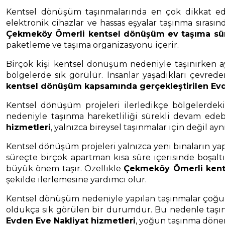
Kentsel dönüşüm taşınmalarında en çok dikkat edil
elektronik cihazlar ve hassas eşyalar taşınma sıras
Çekmeköy Ömerli kentsel dönüşüm ev taşıma süre
paketleme ve taşıma organizasyonu içerir.
Birçok kişi kentsel dönüşüm nedeniyle taşınırken ay
bölgelerde sık görülür. İnsanlar yaşadıkları çevr
kentsel dönüşüm kapsamında gerçekleştirilen Evd
Kentsel dönüşüm projeleri ilerledikçe bölgelerde
nedeniyle taşınma hareketliliği sürekli devam ede
hizmetleri
, yalnızca bireysel taşınmalar için değil
Kentsel dönüşüm projeleri yalnızca yeni binaların ya
süreçte birçok apartman kısa süre içerisinde boşalt
büyük önem taşır. Özellikle
Çekmeköy Ömerli kents
şekilde ilerlemesine yardımcı olur.
Kentsel dönüşüm nedeniyle yapılan taşınmalar çoğu z
oldukça sık görülen bir durumdur. Bu nedenle taşı
Evden Eve Nakliyat hizmetleri
, yoğun taşınma dönem