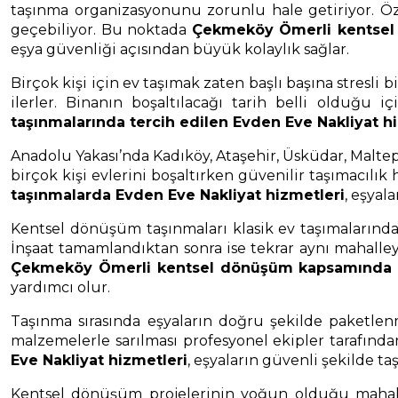
taşınma organizasyonunu zorunlu hale getiriyor. Öz
geçebiliyor. Bu noktada
Çekmeköy Ömerli kentsel 
eşya güvenliği açısından büyük kolaylık sağlar.
Birçok kişi için ev taşımak zaten başlı başına stresl
ilerler. Binanın boşaltılacağı tarih belli olduğu
taşınmalarında tercih edilen Evden Eve Nakliyat h
Anadolu Yakası’nda Kadıköy, Ataşehir, Üsküdar, Malte
birçok kişi evlerini boşaltırken güvenilir taşımacılık
taşınmalarda Evden Eve Nakliyat hizmetleri
, eşyal
Kentsel dönüşüm taşınmaları klasik ev taşımalarından b
İnşaat tamamlandıktan sonra ise tekrar aynı mahalley
Çekmeköy Ömerli kentsel dönüşüm kapsamında pl
yardımcı olur.
Taşınma sırasında eşyaların doğru şekilde paketlenm
malzemelerle sarılması profesyonel ekipler tarafınd
Eve Nakliyat hizmetleri
, eşyaların güvenli şekilde ta
Kentsel dönüşüm projelerinin yoğun olduğu mahallel