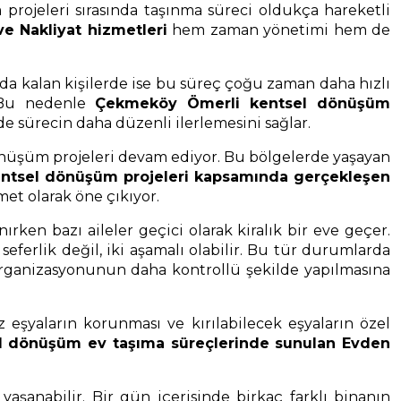
rojeleri sırasında taşınma süreci oldukça hareketli
 Nakliyat hizmetleri
hem zaman yönetimi hem de
nda kalan kişilerde ise bu süreç çoğu zaman daha hızlı
r. Bu nedenle
Çekmeköy Ömerli kentsel dönüşüm
nde sürecin daha düzenli ilerlemesini sağlar.
dönüşüm projeleri devam ediyor. Bu bölgelerde yaşayan
ntsel dönüşüm projeleri kapsamında gerçekleşen
met olarak öne çıkıyor.
ırken bazı aileler geçici olarak kiralık bir eve geçer.
ferlik değil, iki aşamalı olabilir. Bu tür durumlarda
organizasyonunun daha kontrollü şekilde yapılmasına
 eşyaların korunması ve kırılabilecek eşyaların özel
 dönüşüm ev taşıma süreçlerinde sunulan Evden
şanabilir. Bir gün içerisinde birkaç farklı binanın