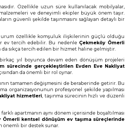
ıdır. Özellikle uzun süre kullanılacak mobilyalar,
e malzemeleri ve deneyimli ekipler büyük önem taşır.
aların güvenli şekilde taşınmasını sağlayan detaylı bir
 durum özellikle komşuluk ilişkilerinin güçlü olduğu
r ev tercih edebilir. Bu nedenle
Çekmeköy Ömerli
a da sıkça tercih edilen bir hizmet haline gelmiştir.
e birkaç yıl boyunca devam eden dönüşüm projeleri
 sürecinde gerçekleştirilen Evden Eve Nakliyat
sından da önemli bir rol oynar.
ısının tamamen değişmesini de beraberinde getirir. Bu
şınma organizasyonunun profesyonel şekilde yapılması
liyat hizmetleri
, taşınma sürecinin hızlı ve düzenli
farklı apartmanın aynı dönem içerisinde boşaltılması
Ömerli kentsel dönüşüm ev taşıma süreçlerinde
n önemli bir destek sunar.