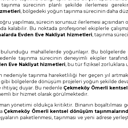
taşınma sürecinin planlı şekilde ilerlemesi gereki
izmetleri
, bölgedeki yoğun taşınma sürecinin daha düzen
u yapılması, sürecin sorunsuz ilerlemesi açısından ol
da kalabilir. Bu noktada profesyonel ekiplerle çalışm
larda Evden Eve Nakliyat hizmetleri
, taşınma sürec
n bulunduğu mahallelerde yoğunlaşır. Bu bölgelerde d
 nedenle taşınma sürecinin deneyimli ekipler tarafın
en Eve Nakliyat hizmetleri
, bu tür fiziksel zorluklar
nedeniyle taşınma hareketliliği her geçen yıl artmakta
 gibi bölgelerde dönüşüm projeleri yoğun şekilde dev
e ihtiyaç duyar. Bu nedenle
Çekmeköy Ömerli kentsel
önemli bir hizmet olarak görülmektedir.
an yönetimi oldukça kritiktir. Binanın boşaltılması 
da
Çekmeköy Ömerli kentsel dönüşüm taşınmalarında 
yaların paketlenmesi, taşınması ve yeni adrese yerleşti