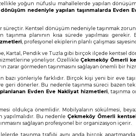
ellikle yoğun nüfuslu mahallelerde yapılan dönüşüm p
dönüşüm nedeniyle yapılan taşınmalarda Evden Eve
i bir süreçtir. Kentsel dönüşüm nedeniyle taşınmak zoru
 için taşınma planının kısa sürede yapılması gereki
izmetleri
, profesyonel ekiplerin planlı çalışması sayesi
pe, Kartal, Pendik ve Tuzla gibi birçok ilçede kentsel 
 hizmetlerine yöneliyor. Özellikle
Çekmeköy Ömerli ke
arın zarar görmeden taşınmasını sağlayan önemli bir hiz
azı yönleriyle farklıdır. Birçok kişi yeni bir eve taşın
e geri dönerler. Bu nedenle taşınma süreci bazen tek se
anlanan Evden Eve Nakliyat hizmetleri
, taşınma 
esi oldukça önemlidir. Mobilyaların sökülmesi, beyaz
an yapılmalıdır. Bu nedenle
Çekmeköy Ömerli kentsel
şınmasını sağlayan profesyonel bir organizasyon içerir.
erde taşınma trafiği aynı anda birçok apartmanda ya