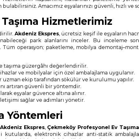
bulabilirsiniz. Amacımız eşyalarınızı güvenli, hızlı ve s
Taşıma Hizmetlerimiz
rilir.
Akdeniz Ekspres
, ücretsiz keşif ile eşyaların ha
nabileceği park alanlarını inceler. Bu inceleme s
ır. Tüm operasyon; paketleme, mobilya demontaj–montaj
ve taşıma güzergâhı değerlendirilir.
 cihazlar ve mobilyalar için özel ambalajlama uygulanır.
r uzman ekip tarafından sökülür ve kurulumu yapılır.
ı artıran güvenli bir yöntemdir.
arak eşyalar güvence altına alınır.
etişimi sağlar ve adımları yönetir.
a Yöntemleri
Akdeniz Ekspres
,
Çekmeköy Profesyonel Ev Taşım
i kutularda, elektronik cihazlar anti-statik ambalajl