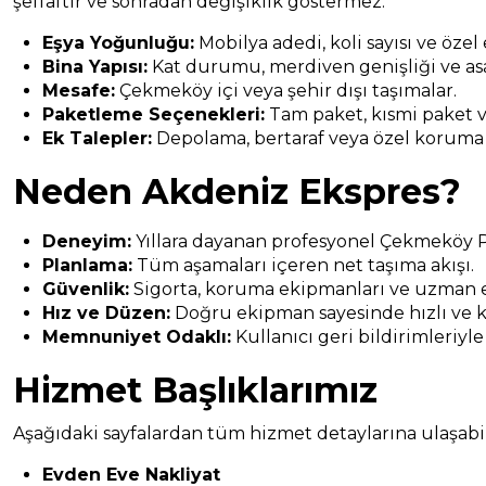
şeffaftır ve sonradan değişiklik göstermez.
Eşya Yoğunluğu:
Mobilya adedi, koli sayısı ve özel
Bina Yapısı:
Kat durumu, merdiven genişliği ve asa
Mesafe:
Çekmeköy içi veya şehir dışı taşımalar.
Paketleme Seçenekleri:
Tam paket, kısmi paket v
Ek Talepler:
Depolama, bertaraf veya özel koruma
Neden Akdeniz Ekspres?
Deneyim:
Yıllara dayanan profesyonel Çekmeköy P
Planlama:
Tüm aşamaları içeren net taşıma akışı.
Güvenlik:
Sigorta, koruma ekipmanları ve uzman e
Hız ve Düzen:
Doğru ekipman sayesinde hızlı ve k
Memnuniyet Odaklı:
Kullanıcı geri bildirimleriyle
Hizmet Başlıklarımız
Aşağıdaki sayfalardan tüm hizmet detaylarına ulaşabili
Evden Eve Nakliyat