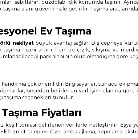
umları sabitlenir, buzdolabı dik konumda taşınır. Ayrı
aşıma alanı güvenli hale getirilir. Taşıma araçlarında 
esyonel Ev Taşıma
örlü nakliyat
büyük avantaj sağlar. Dış cepheye kurul
aşıma hızını artırır hem de çizik, sıkışma ve merdiven
anabileceği park alanının olup olmadığına göre keşif sı
landırma çok önemlidir. Bilgisayarlar, sunucu ekipmanlar
ekipmanlar, önceden belirlenen yerleşim planına göre
ışı taşıma seçenekleri sunulur.
Taşıma Fiyatları
iz keşif sonrası belirlenen verilerle netleştirilir. Eşy
 Ek hizmet talepleri (özel ambalajlama, depolama, ekstra m