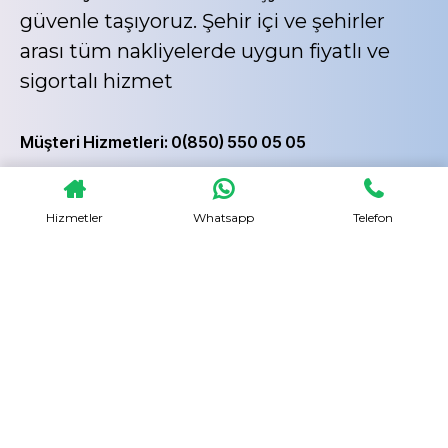
güvenle taşıyoruz. Şehir içi ve şehirler
arası tüm nakliyelerde uygun fiyatlı ve
sigortalı hizmet
Müşteri Hizmetleri: 0(850) 550 05 05
Akdeniz Ekspres
Hizmetler
Whatsapp
Telefon
Ücretsiz Ekspertiz
Güvenli Taşıma
Profesyonel Ekip
Sigortalı Taşıma
Asansözrlü Nakliyat
Transparent
Süreç
1
Ücretsiz Keşif Planlama