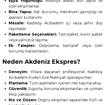
Eşya Yoğunluğu:
Mobilya adedi, koli sayısı ve
özel ekipmanlar.
Bina Yapısı:
Kat durumu, merdiven genişliği ve
asansör kullanımı.
Mesafe:
Kadıköy Acıbadem içi veya şehir dışı
taşımalar.
Paketleme Seçenekleri:
Tam paket, kısmi paket
veya yalnızca taşıma.
Ek Talepler:
Depolama, bertaraf veya özel
koruma malzemeleri.
Neden Akdeniz Ekspres?
Deneyim:
Yıllara dayanan profesyonel Kadıköy
Acıbadem Evden Eve Nakliyat operasyonları.
Planlama:
Tüm aşamaları içeren net taşıma akışı.
Güvenlik:
Sigorta, koruma ekipmanları ve uzman
ekip yaklaşımı.
Hız ve Düzen:
Doğru ekipman sayesinde hızlı ve