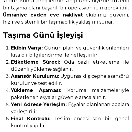
Yoğun konut projelerine sahip Ümraniye’de düzenli
bir taşıma planı başarılı bir operasyon için gereklidir.
Ümraniye evden eve nakliyat
ekibimiz güvenli,
hızlı ve sistemli bir taşımacılık yaklaşımı sunar.
Taşıma Günü İşleyişi
Ekibin Varışı:
Günün planı ve güvenlik önlemleri
kısa bir bilgilendirme ile netleştirilir.
Etiketleme Süreci:
Oda bazlı etiketleme ile
düzenli yükleme sağlanır.
Asansör Kurulumu:
Uygunsa dış cephe asansörü
kurulur ve test edilir.
Yükleme Aşaması:
Koruma malzemeleriyle
paketlenen eşyalar güvenle araca alınır.
Yeni Adrese Yerleşim:
Eşyalar planlanan odalara
yerleştirilir.
Final Kontrolü:
Teslim öncesi son bir genel
kontrol yapılır.