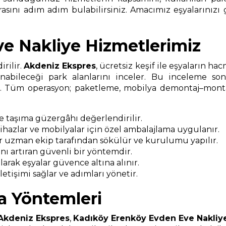
asını adım adım bulabilirsiniz. Amacımız eşyalarınızı 
e Nakliye Hizmetlerimiz
rilir.
Akdeniz Ekspres
, ücretsiz keşif ile eşyaların ha
nabileceği park alanlarını inceler. Bu inceleme s
ır. Tüm operasyon; paketleme, mobilya demontaj–montaj
ve taşıma güzergâhı değerlendirilir.
 cihazlar ve mobilyalar için özel ambalajlama uygulanır.
r uzman ekip tarafından sökülür ve kurulumu yapılır.
ı artıran güvenli bir yöntemdir.
arak eşyalar güvence altına alınır.
etişimi sağlar ve adımları yönetir.
a Yöntemleri
Akdeniz Ekspres
,
Kadıköy Erenköy Evden Eve Nakliy