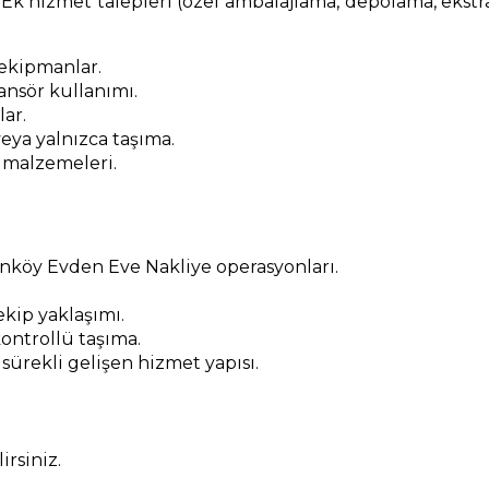
 Ek hizmet talepleri (özel ambalajlama, depolama, ekstra m
 ekipmanlar.
nsör kullanımı.
lar.
eya yalnızca taşıma.
 malzemeleri.
enköy Evden Eve Nakliye operasyonları.
kip yaklaşımı.
ontrollü taşıma.
 sürekli gelişen hizmet yapısı.
rsiniz.