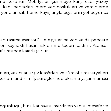
arla korunur. Mobilyalar çizilmeye karşı özel yüzey
ca, kapı pervazları, merdiven boşlukları ve zeminlerde
yer alan sabitleme kayışlarıyla eşyaların yol boyunca
an taşıma asansörü ile eşyalar balkon ya da pencere
 kaynaklı hasar risklerini ortadan kaldırır. Asansör
rasında kararlaştırılır.
ı, yazıcılar, arşiv klasörleri ve tüm ofis materyalleri
 konumlandırılır. İş süreçlerinde aksama yaşanmaması
a yoğunluğu, bina kat sayısı, merdiven yapısı, mesafe ve