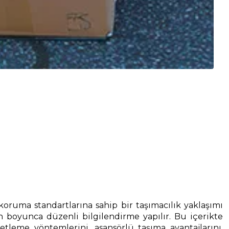
koruma standartlarına sahip bir taşımacılık yaklaşımı
n boyunca düzenli bilgilendirme yapılır. Bu içerikte
eme yöntemlerini, asansörlü taşıma avantajlarını,