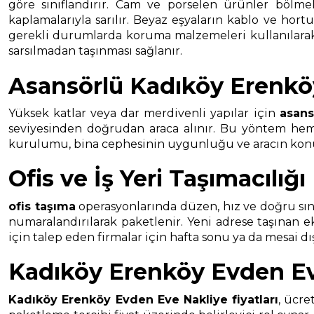
göre sınıflandırır. Cam ve porselen ürünler bölmel
kaplamalarıyla sarılır. Beyaz eşyaların kablo ve hort
gerekli durumlarda koruma malzemeleri kullanılarak t
sarsılmadan taşınması sağlanır.
Asansörlü Kadıköy Erenkö
Yüksek katlar veya dar merdivenli yapılar için
asans
seviyesinden doğrudan araca alınır. Bu yöntem hem t
kurulumu, bina cephesinin uygunluğu ve aracın konuml
Ofis ve İş Yeri Taşımacılığı
ofis taşıma
operasyonlarında düzen, hız ve doğru sınıf
numaralandırılarak paketlenir. Yeni adrese taşınan 
için talep eden firmalar için hafta sonu ya da mesai d
Kadıköy Erenköy Evden Eve
Kadıköy Erenköy Evden Eve Nakliye
fiyatları
, ücre