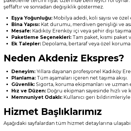
paketleme tercihi fiyat üzerinde belirleyici rol oynar.
şeffaftır ve sonradan değişiklik göstermez.
Eşya Yoğunluğu:
Mobilya adedi, koli sayısı ve özel
Bina Yapısı:
Kat durumu, merdiven genişliği ve asa
Mesafe:
Kadıköy Erenköy içi veya şehir dışı taşıma
Paketleme Seçenekleri:
Tam paket, kısmi paket v
Ek Talepler:
Depolama, bertaraf veya özel koruma
Neden Akdeniz Ekspres?
Deneyim:
Yıllara dayanan profesyonel Kadıköy Er
Planlama:
Tüm aşamaları içeren net taşıma akışı.
Güvenlik:
Sigorta, koruma ekipmanları ve uzman e
Hız ve Düzen:
Doğru ekipman sayesinde hızlı ve k
Memnuniyet Odaklı:
Kullanıcı geri bildirimleriyle
Hizmet Başlıklarımız
Aşağıdaki sayfalardan tüm hizmet detaylarına ulaşabili