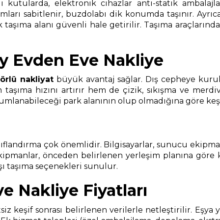
i kutularda, elektronik cihazlar anti-statik ambalajl
umları sabitlenir, buzdolabı dik konumda taşınır. Ayrı
aşıma alanı güvenli hale getirilir. Taşıma araçlarında 
y Evden Eve Nakliye
örlü nakliyat
büyük avantaj sağlar. Dış cepheye kurul
aşıma hızını artırır hem de çizik, sıkışma ve merdiven
anabileceği park alanının olup olmadığına göre keşif sı
landırma çok önemlidir. Bilgisayarlar, sunucu ekipmanlar
ekipmanlar, önceden belirlenen yerleşim planına göre
ışı taşıma seçenekleri sunulur.
 Nakliye Fiyatları
tsiz keşif sonrası belirlenen verilerle netleştirilir. Eşy