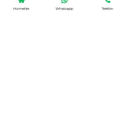
Hizmetler
Whatsapp
Telefon
Evden Eve Nakliyat
Talep Formu