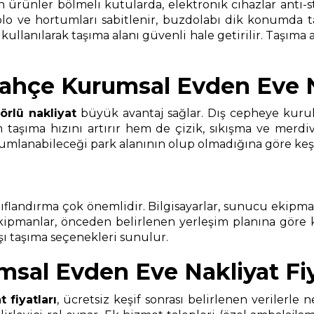
en ürünler bölmeli kutularda, elektronik cihazlar anti-s
blo ve hortumları sabitlenir, buzdolabı dik konumda ta
anılarak taşıma alanı güvenli hale getirilir. Taşıma ara
ahçe Kurumsal Evden Eve N
örlü nakliyat
büyük avantaj sağlar. Dış cepheye kurul
aşıma hızını artırır hem de çizik, sıkışma ve merdiven
anabileceği park alanının olup olmadığına göre keşif sı
landırma çok önemlidir. Bilgisayarlar, sunucu ekipmanlar
ekipmanlar, önceden belirlenen yerleşim planına göre
ışı taşıma seçenekleri sunulur.
al Evden Eve Nakliyat Fiy
t
fiyatları
, ücretsiz keşif sonrası belirlenen verilerle 