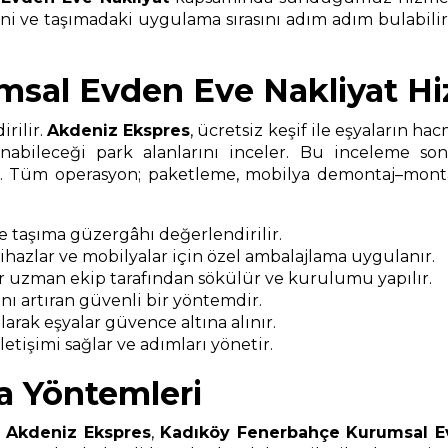
rini ve taşımadaki uygulama sırasını adım adım bulabilir
sal Evden Eve Nakliyat Hi
rilir.
Akdeniz Ekspres
, ücretsiz keşif ile eşyaların ha
nabileceği park alanlarını inceler. Bu inceleme s
ır. Tüm operasyon; paketleme, mobilya demontaj–montaj
ve taşıma güzergâhı değerlendirilir.
 cihazlar ve mobilyalar için özel ambalajlama uygulanır.
r uzman ekip tarafından sökülür ve kurulumu yapılır.
ı artıran güvenli bir yöntemdir.
arak eşyalar güvence altına alınır.
etişimi sağlar ve adımları yönetir.
a Yöntemleri
.
Akdeniz Ekspres
,
Kadıköy Fenerbahçe Kurumsal E