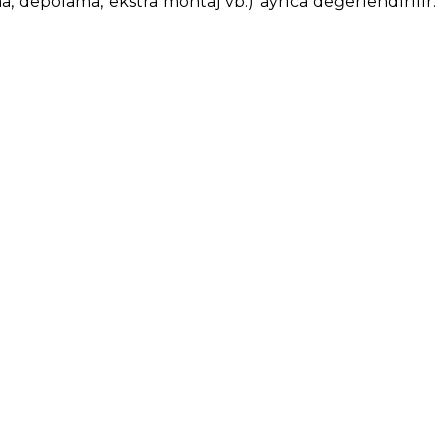
a, depolama, ekstra montaj vb.) ayrıca değerlendirilir.