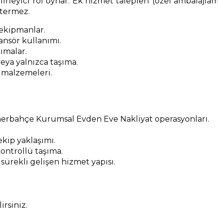
irleyici rol oynar. Ek hizmet talepleri (özel ambalajlam
stermez.
 ekipmanlar.
nsör kullanımı.
ımalar.
eya yalnızca taşıma.
 malzemeleri.
nerbahçe Kurumsal Evden Eve Nakliyat operasyonları.
kip yaklaşımı.
ontrollü taşıma.
 sürekli gelişen hizmet yapısı.
rsiniz.