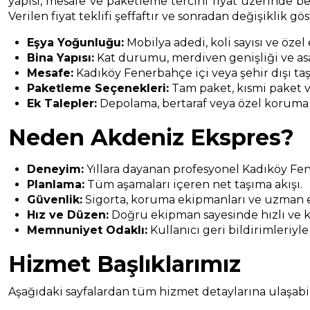
yapısı, mesafe ve paketleme tercihi fiyat üzerinde bel
Verilen fiyat teklifi şeffaftır ve sonradan değişiklik gö
Eşya Yoğunluğu:
Mobilya adedi, koli sayısı ve özel
Bina Yapısı:
Kat durumu, merdiven genişliği ve asa
Mesafe:
Kadıköy Fenerbahçe içi veya şehir dışı taş
Paketleme Seçenekleri:
Tam paket, kısmi paket v
Ek Talepler:
Depolama, bertaraf veya özel koruma
Neden Akdeniz Ekspres?
Deneyim:
Yıllara dayanan profesyonel Kadıköy Fe
Planlama:
Tüm aşamaları içeren net taşıma akışı.
Güvenlik:
Sigorta, koruma ekipmanları ve uzman e
Hız ve Düzen:
Doğru ekipman sayesinde hızlı ve k
Memnuniyet Odaklı:
Kullanıcı geri bildirimleriyle
Hizmet Başlıklarımız
Aşağıdaki sayfalardan tüm hizmet detaylarına ulaşabili