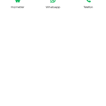
Hizmetler
Whatsapp
Telefon
Evden Eve Nakliyat
Talep Formu