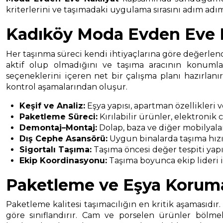
kriterlerini ve taşımadaki uygulama sırasını adım adım 
Kadıköy Moda Evden Eve N
Her taşınma süreci kendi ihtiyaçlarına göre değerlendi
aktif olup olmadığını ve taşıma aracının konumla
seçeneklerini içeren net bir çalışma planı hazırlan
kontrol aşamalarından oluşur.
Keşif ve Analiz:
Eşya yapısı, apartman özellikleri 
Paketleme Süreci:
Kırılabilir ürünler, elektronik
Demontaj–Montaj:
Dolap, baza ve diğer mobilyala
Dış Cephe Asansörü:
Uygun binalarda taşıma hızın
Sigortalı Taşıma:
Taşıma öncesi değer tespiti yapıl
Ekip Koordinasyonu:
Taşıma boyunca ekip lideri il
Paketleme ve Eşya Korum
Paketleme kalitesi taşımacılığın en kritik aşamasıdır.
göre sınıflandırır. Cam ve porselen ürünler bölmel