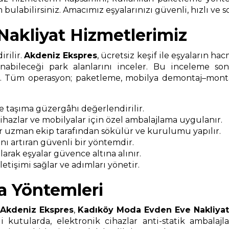
bulabilirsiniz. Amacımız eşyalarınızı güvenli, hızlı ve s
akliyat Hizmetlerimiz
rilir.
Akdeniz Ekspres
, ücretsiz keşif ile eşyaların ha
nabileceği park alanlarını inceler. Bu inceleme s
ır. Tüm operasyon; paketleme, mobilya demontaj–montaj
ve taşıma güzergâhı değerlendirilir.
 cihazlar ve mobilyalar için özel ambalajlama uygulanır.
r uzman ekip tarafından sökülür ve kurulumu yapılır.
ı artıran güvenli bir yöntemdir.
arak eşyalar güvence altına alınır.
etişimi sağlar ve adımları yönetir.
a Yöntemleri
Akdeniz Ekspres
,
Kadıköy Moda Evden Eve Nakliyat
i kutularda, elektronik cihazlar anti-statik ambalajl