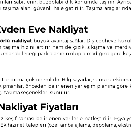
umları sabitlenir, buzdolabı dik konumda taşınır. Ayrı
aşıma alanı güvenli hale getirilir. Taşıma araçlarında 
vden Eve Nakliyat
örlü nakliyat
büyük avantaj sağlar. Dış cepheye kurul
aşıma hızını artırır hem de çizik, sıkışma ve merdiven
anabileceği park alanının olup olmadığına göre keşif sı
landırma çok önemlidir. Bilgisayarlar, sunucu ekipmanlar
ekipmanlar, önceden belirlenen yerleşim planına göre
ışı taşıma seçenekleri sunulur.
kliyat Fiyatları
iz keşif sonrası belirlenen verilerle netleştirilir. Eşy
 Ek hizmet talepleri (özel ambalajlama, depolama, ekstra m