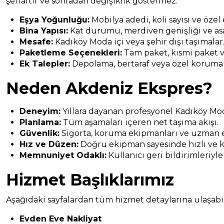
şeffaftır ve sonradan değişiklik göstermez.
Eşya Yoğunluğu:
Mobilya adedi, koli sayısı ve özel
Bina Yapısı:
Kat durumu, merdiven genişliği ve asa
Mesafe:
Kadıköy Moda içi veya şehir dışı taşımalar
Paketleme Seçenekleri:
Tam paket, kısmi paket v
Ek Talepler:
Depolama, bertaraf veya özel koruma
Neden Akdeniz Ekspres?
Deneyim:
Yıllara dayanan profesyonel Kadıköy Mod
Planlama:
Tüm aşamaları içeren net taşıma akışı.
Güvenlik:
Sigorta, koruma ekipmanları ve uzman e
Hız ve Düzen:
Doğru ekipman sayesinde hızlı ve k
Memnuniyet Odaklı:
Kullanıcı geri bildirimleriyle
Hizmet Başlıklarımız
Aşağıdaki sayfalardan tüm hizmet detaylarına ulaşabili
Evden Eve Nakliyat