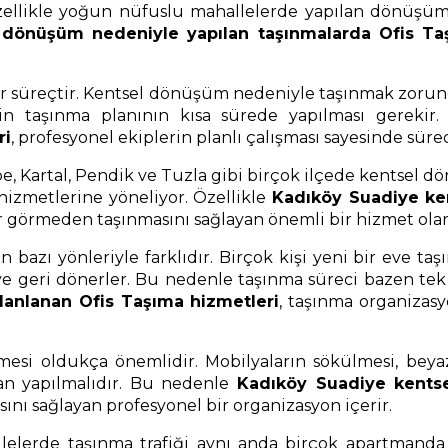
ellikle yoğun nüfuslu mahallelerde yapılan dönüşüm p
 dönüşüm nedeniyle yapılan taşınmalarda Ofis Ta
i bir süreçtir. Kentsel dönüşüm nedeniyle taşınmak zoru
 için taşınma planının kısa sürede yapılması gereki
ri
, profesyonel ekiplerin planlı çalışması sayesinde süre
pe, Kartal, Pendik ve Tuzla gibi birçok ilçede kentsel 
 hizmetlerine yöneliyor. Özellikle
Kadıköy Suadiye ke
rar görmeden taşınmasını sağlayan önemli bir hizmet olar
azı yönleriyle farklıdır. Birçok kişi yeni bir eve taşın
e geri dönerler. Bu nedenle taşınma süreci bazen tek se
anlanan Ofis Taşıma hizmetleri
, taşınma organizas
esi oldukça önemlidir. Mobilyaların sökülmesi, beyaz
dan yapılmalıdır. Bu nedenle
Kadıköy Suadiye kents
sını sağlayan profesyonel bir organizasyon içerir.
erde taşınma trafiği aynı anda birçok apartmanda ya