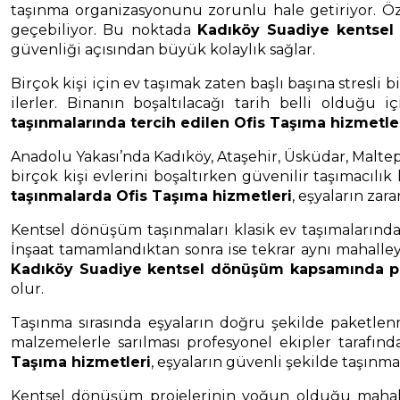
taşınma organizasyonunu zorunlu hale getiriyor. Öz
geçebiliyor. Bu noktada
Kadıköy Suadiye kentsel
güvenliği açısından büyük kolaylık sağlar.
Birçok kişi için ev taşımak zaten başlı başına stresl
ilerler. Binanın boşaltılacağı tarih belli olduğu
taşınmalarında tercih edilen Ofis Taşıma hizmetle
Anadolu Yakası’nda Kadıköy, Ataşehir, Üsküdar, Malte
birçok kişi evlerini boşaltırken güvenilir taşımacılık
taşınmalarda Ofis Taşıma hizmetleri
, eşyaların za
Kentsel dönüşüm taşınmaları klasik ev taşımalarından b
İnşaat tamamlandıktan sonra ise tekrar aynı mahalley
Kadıköy Suadiye kentsel dönüşüm kapsamında pl
olur.
Taşınma sırasında eşyaların doğru şekilde paketlenm
malzemelerle sarılması profesyonel ekipler tarafın
Taşıma hizmetleri
, eşyaların güvenli şekilde taşınma
Kentsel dönüşüm projelerinin yoğun olduğu mahallel