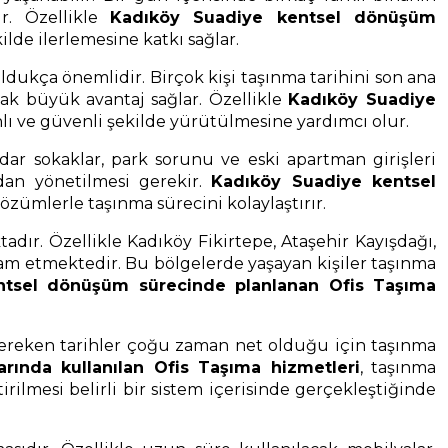
ir. Özellikle
Kadıköy Suadiye kentsel dönüşüm
lde ilerlemesine katkı sağlar.
dukça önemlidir. Birçok kişi taşınma tarihini son ana
mak büyük avantaj sağlar. Özellikle
Kadıköy Suadiye
nlı ve güvenli şekilde yürütülmesine yardımcı olur.
ar sokaklar, park sorunu ve eski apartman girişleri
ndan yönetilmesi gerekir.
Kadıköy Suadiye kentsel
çözümlerle taşınma sürecini kolaylaştırır.
dır. Özellikle Kadıköy Fikirtepe, Ataşehir Kayışdağı,
am etmektedir. Bu bölgelerde yaşayan kişiler taşınma
ntsel dönüşüm sürecinde planlanan Ofis Taşıma
gereken tarihler çoğu zaman net olduğu için taşınma
ında kullanılan Ofis Taşıma hizmetleri
, taşınma
rilmesi belirli bir sistem içerisinde gerçekleştiğinde