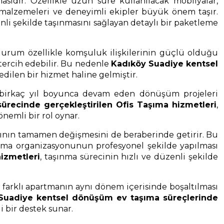
ıdır. Özellikle uzun süre kullanılacak mobilyalar,
e malzemeleri ve deneyimli ekipler büyük önem taşır.
enli şekilde taşınmasını sağlayan detaylı bir paketleme
 durum özellikle komşuluk ilişkilerinin güçlü olduğu
tercih edebilir. Bu nedenle
Kadıköy Suadiye kentsel
 edilen bir hizmet haline gelmiştir.
e birkaç yıl boyunca devam eden dönüşüm projeleri
recinde gerçekleştirilen Ofis Taşıma hizmetleri
,
nemli bir rol oynar.
ısının tamamen değişmesini de beraberinde getirir. Bu
şınma organizasyonunun profesyonel şekilde yapılması
izmetleri
, taşınma sürecinin hızlı ve düzenli şekilde
farklı apartmanın aynı dönem içerisinde boşaltılması
Suadiye kentsel dönüşüm ev taşıma süreçlerinde
 bir destek sunar.