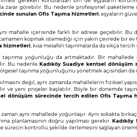
mesi gereken konulardan biri de eşyaların korunmas
ında zarar görebilir. Bu nedenle profesyonel paketlem
inde sunulan Ofis Taşıma hizmetleri
, eşyaların güv
nı mahalle içerisinde farklı bir adrese geçebilir. Bu
n tamamen kopmak istemediği için yakın çevrede bir ev 
 hizmetleri
, kısa mesafeli taşınmalarda da sıkça tercih
ki taşınma yoğunluğu da artmaktadır. Bir mahalled
ilir. Bu nedenle
Kadıköy Suadiye kentsel dönüşüm sü
 bölgesel taşınma yoğunluğunu yönetmek açısından da ö
pılmasını değil, aynı zamanda mahallelerin fiziksel yap
ılır ve yeni projeler başlatılır. Böyle bir dönemde ta
el dönüşüm sürecinde tercih edilen Ofis Taşıma h
aman aynı mahallede yoğunlaşır. Aynı sokakta birkaç 
nma planlamasının doğru yapılması gerekir.
Kadıköy 
 sürecin kontrollü şekilde ilerlemesini sağlayan önemli