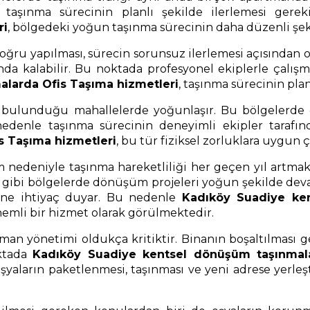
taşınma sürecinin planlı şekilde ilerlemesi gerek
ri
, bölgedeki yoğun taşınma sürecinin daha düzenli şeki
u yapılması, sürecin sorunsuz ilerlemesi açısından ol
nda kalabilir. Bu noktada profesyonel ekiplerle çalış
larda Ofis Taşıma hizmetleri
, taşınma sürecinin pla
n bulunduğu mahallelerde yoğunlaşır. Bu bölgelerde d
 nedenle taşınma sürecinin deneyimli ekipler tarafı
s Taşıma hizmetleri
, bu tür fiziksel zorluklara uygun 
nedeniyle taşınma hareketliliği her geçen yıl artmakta
 gibi bölgelerde dönüşüm projeleri yoğun şekilde dev
erine ihtiyaç duyar. Bu nedenle
Kadıköy Suadiye ke
önemli bir hizmet olarak görülmektedir.
an yönetimi oldukça kritiktir. Binanın boşaltılması 
oktada
Kadıköy Suadiye kentsel dönüşüm taşınmalar
yaların paketlenmesi, taşınması ve yeni adrese yerleşti