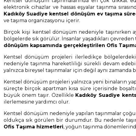
Kentsel dönüşüm taşınmalarında en çok dikkat edil
elektronik cihazlar ve hassas eşyalar taşınma sıras
Kadıköy Suadiye kentsel dönüşüm ev taşıma sürec
ve taşıma organizasyonu içerir.
Birçok kişi kentsel dönüşüm nedeniyle taşınırken ay
bölgelerde sık görülür. İnsanlar yaşadıkları çevrede
dönüşüm kapsamında gerçekleştirilen Ofis Taşıma
Kentsel dönüşüm projeleri ilerledikçe bölgelerde
nedeniyle taşınma hareketliliği sürekli devam edeb
yalnızca bireysel taşınmalar için değil aynı zamanda
Kentsel dönüşüm projeleri yalnızca yeni binaların ya
süreçte birçok apartman kısa süre içerisinde boşalt
büyük önem taşır. Özellikle
Kadıköy Suadiye kents
ilerlemesine yardımcı olur.
Kentsel dönüşüm nedeniyle yapılan taşınmalar çoğu z
oldukça sık görülen bir durumdur. Bu nedenle taşı
Ofis Taşıma hizmetleri
, yoğun taşınma dönemlerinde