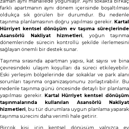
zaman aynı mahallede yoğunlaşır. Aynı sokakta birkaç
farklı apartmanın aynı dönem içerisinde boşaltılması
oldukça sık görülen bir durumdur. Bu nedenle
taşınma planlamasının doğru yapılması gerekir.
Kartal
Hürriyet kentsel dönüşüm ev taşıma süreçlerinde
Asansörlü Nakliyat hizmetleri
, yoğun taşınma
dönemlerinde sürecin kontrollü şekilde ilerlemesini
sağlayan önemli bir destek sunar.
Taşınma sırasında apartman yapısı, kat sayısı ve bina
çevresindeki ulaşım koşulları da süreci etkileyebilir.
Eski yerleşim bölgelerinde dar sokaklar ve park alanı
sorunları taşınma organizasyonunu zorlaştırabilir. Bu
nedenle taşınma günü öncesinde detaylı bir planlama
yapılması gerekir.
Kartal Hürriyet kentsel dönüşü
taşınmalarında kullanılan Asansörlü Nakliyat
hizmetleri
, bu tür durumlara uygun planlama yaparak
taşınma sürecini daha verimli hale getirir.
Birçok kişi için kentsel dönüşüm yalnızca ev