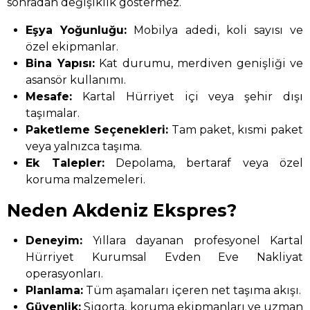
sonradan değişiklik göstermez.
Eşya Yoğunluğu:
Mobilya adedi, koli sayısı ve
özel ekipmanlar.
Bina Yapısı:
Kat durumu, merdiven genişliği ve
asansör kullanımı.
Mesafe:
Kartal Hürriyet içi veya şehir dışı
taşımalar.
Paketleme Seçenekleri:
Tam paket, kısmi paket
veya yalnızca taşıma.
Ek Talepler:
Depolama, bertaraf veya özel
koruma malzemeleri.
Neden Akdeniz Ekspres?
Deneyim:
Yıllara dayanan profesyonel Kartal
Hürriyet Kurumsal Evden Eve Nakliyat
operasyonları.
Planlama:
Tüm aşamaları içeren net taşıma akışı.
Güvenlik:
Sigorta, koruma ekipmanları ve uzman