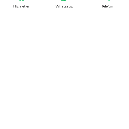
Hizmetler
Whatsapp
Telefon
Evden Eve Nakliyat
Talep Formu