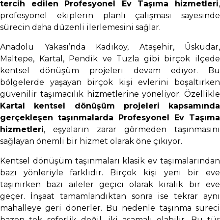
tercih edilen Profesyonel Ev Taşıma hizmetleri
,
profesyonel ekiplerin planlı çalışması sayesinde
sürecin daha düzenli ilerlemesini sağlar.
Anadolu Yakası’nda Kadıköy, Ataşehir, Üsküdar,
Maltepe, Kartal, Pendik ve Tuzla gibi birçok ilçede
kentsel dönüşüm projeleri devam ediyor. Bu
bölgelerde yaşayan birçok kişi evlerini boşaltırken
güvenilir taşımacılık hizmetlerine yöneliyor. Özellikle
Kartal kentsel dönüşüm projeleri kapsamında
gerçekleşen taşınmalarda Profesyonel Ev Taşıma
hizmetleri
, eşyaların zarar görmeden taşınmasını
sağlayan önemli bir hizmet olarak öne çıkıyor.
Kentsel dönüşüm taşınmaları klasik ev taşımalarından
bazı yönleriyle farklıdır. Birçok kişi yeni bir eve
taşınırken bazı aileler geçici olarak kiralık bir eve
geçer. İnşaat tamamlandıktan sonra ise tekrar aynı
mahalleye geri dönerler. Bu nedenle taşınma süreci
bazen tek seferlik değil, iki aşamalı olabilir. Bu tür