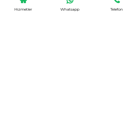
Hizmetler
Whatsapp
Telefon
Evden Eve Nakliyat
Talep Formu