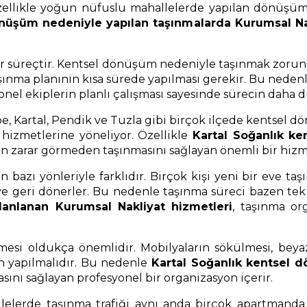
ellikle yoğun nüfuslu mahallelerde yapılan dönüşüm p
önüşüm nedeniyle yapılan taşınmalarda Kurumsal Na
i bir süreçtir. Kentsel dönüşüm nedeniyle taşınmak zoru
 taşınma planının kısa sürede yapılması gerekir. Bu neden
yonel ekiplerin planlı çalışması sayesinde sürecin daha d
pe, Kartal, Pendik ve Tuzla gibi birçok ilçede kentsel 
k hizmetlerine yöneliyor. Özellikle
Kartal Soğanlık k
rın zarar görmeden taşınmasını sağlayan önemli bir hizm
azı yönleriyle farklıdır. Birçok kişi yeni bir eve taşın
e geri dönerler. Bu nedenle taşınma süreci bazen tek se
anlanan Kurumsal Nakliyat hizmetleri
, taşınma or
esi oldukça önemlidir. Mobilyaların sökülmesi, beyaz
an yapılmalıdır. Bu nedenle
Kartal Soğanlık kentsel 
asını sağlayan profesyonel bir organizasyon içerir.
erde taşınma trafiği aynı anda birçok apartmanda ya