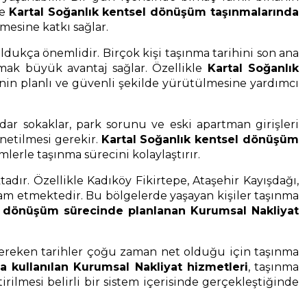
le
Kartal Soğanlık kentsel dönüşüm taşınmalarında
mesine katkı sağlar.
dukça önemlidir. Birçok kişi taşınma tarihini son ana
şmak büyük avantaj sağlar. Özellikle
Kartal Soğanlık
inin planlı ve güvenli şekilde yürütülmesine yardımcı
ar sokaklar, park sorunu ve eski apartman girişleri
önetilmesi gerekir.
Kartal Soğanlık kentsel dönüşüm
mlerle taşınma sürecini kolaylaştırır.
dır. Özellikle Kadıköy Fikirtepe, Ataşehir Kayışdağı,
am etmektedir. Bu bölgelerde yaşayan kişiler taşınma
l dönüşüm sürecinde planlanan Kurumsal Nakliyat
gereken tarihler çoğu zaman net olduğu için taşınma
 kullanılan Kurumsal Nakliyat hizmetleri
, taşınma
rilmesi belirli bir sistem içerisinde gerçekleştiğinde