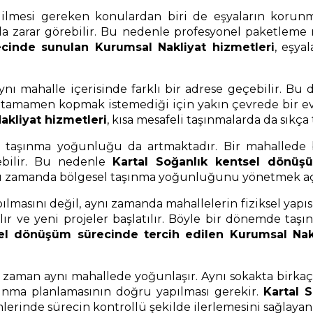
mesi gereken konulardan biri de eşyaların korunmas
ında zarar görebilir. Bu nedenle profesyonel paketlem
cinde sunulan Kurumsal Nakliyat hizmetleri
, eşya
nı mahalle içerisinde farklı bir adrese geçebilir. Bu
en tamamen kopmak istemediği için yakın çevrede bir ev
kliyat hizmetleri
, kısa mesafeli taşınmalarda da sıkça
ki taşınma yoğunluğu da artmaktadır. Bir mahalled
ebilir. Bu nedenle
Kartal Soğanlık kentsel dönüşü
 aynı zamanda bölgesel taşınma yoğunluğunu yönetmek açı
pılmasını değil, aynı zamanda mahallelerin fiziksel yap
ılır ve yeni projeler başlatılır. Böyle bir dönemde ta
sel dönüşüm sürecinde tercih edilen Kurumsal Nakl
aman aynı mahallede yoğunlaşır. Aynı sokakta birkaç 
ınma planlamasının doğru yapılması gerekir.
Kartal 
erinde sürecin kontrollü şekilde ilerlemesini sağlayan