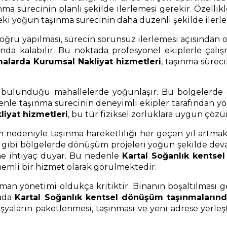
ma sürecinin planlı şekilde ilerlemesi gerekir. Özellik
eki yoğun taşınma sürecinin daha düzenli şekilde ilerle
u yapılması, sürecin sorunsuz ilerlemesi açısından ol
nda kalabilir. Bu noktada profesyonel ekiplerle çalı
larda Kurumsal Nakliyat hizmetleri
, taşınma sürec
n bulunduğu mahallelerde yoğunlaşır. Bu bölgelerde d
denle taşınma sürecinin deneyimli ekipler tarafından y
liyat hizmetleri
, bu tür fiziksel zorluklara uygun çözü
nedeniyle taşınma hareketliliği her geçen yıl artmakta
 gibi bölgelerde dönüşüm projeleri yoğun şekilde dev
ine ihtiyaç duyar. Bu nedenle
Kartal Soğanlık kentse
önemli bir hizmet olarak görülmektedir.
an yönetimi oldukça kritiktir. Binanın boşaltılması 
tada
Kartal Soğanlık kentsel dönüşüm taşınmalarında
yaların paketlenmesi, taşınması ve yeni adrese yerleşti