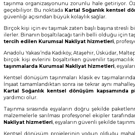
taşınma organizasyonunu zorunlu hale getiriyor. Öz
geçebiliyor. Bu noktada
Kartal Soğanlık kentsel d
güvenliği açısından büyük kolaylık sağlar.
Birçok kişi için ev taşımak zaten başlı başına stresl
ilerler. Binanın boşaltılacağı tarih belli olduğu için
tercih edilen Kurumsal Nakliyat hizmetleri
, profes
Anadolu Yakası’nda Kadıköy, Ataşehir, Üsküdar, Malte
birçok kişi evlerini boşaltırken güvenilir taşımacılı
taşınmalarda Kurumsal Nakliyat hizmetleri
, eşyala
Kentsel dönüşüm taşınmaları klasik ev taşımalarından b
İnşaat tamamlandıktan sonra ise tekrar aynı mahalley
Kartal Soğanlık kentsel dönüşüm kapsamında pl
yardımcı olur.
Taşınma sırasında eşyaların doğru şekilde paketlenm
malzemelerle sarılması profesyonel ekipler tarafınd
Nakliyat hizmetleri
, eşyaların güvenli şekilde taşınm
Kentsel dönüşüm projelerinin yoğun olduğu mahallel