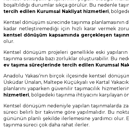
boşaltıldığı durumlar sıkça görülür. Bu nedenle taşın
tercih edilen Kurumsal Nakliyat hizmetleri
, bölged
Kentsel dönüşüm sürecinde taşınma planlamasının doğr
kadar netleştiremediği için hızlı karar vermek zoru
kentsel dönüşüm kapsamında gerçekleşen taşınma
olur.
Kentsel dönüşüm projeleri genellikle eski yapıları
taşınma sırasında bazı zorluklar oluşturabilir. Bu ne
ev taşıma süreçlerinde tercih edilen Kurumsal Nak
Anadolu Yakası’nın birçok ilçesinde kentsel dönüşüm 
Üsküdar Ünalan, Maltepe Küçükyalı ve Kartal Yakacık
planlarını yaparken güvenilir taşımacılık hizmetler
hizmetleri
, bölgedeki taşınma ihtiyacını karşılayan 
Kentsel dönüşüm nedeniyle yapılan taşınmalarda zam
süreci belirli bir takvime göre yapılmalıdır. Bu nok
gününün planlı şekilde ilerlemesine yardımcı olur. Eş
taşınma süreci çok daha rahat ilerler.