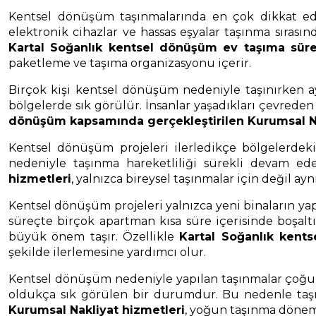
Kentsel dönüşüm taşınmalarında en çok dikkat edil
elektronik cihazlar ve hassas eşyalar taşınma sıras
Kartal Soğanlık kentsel dönüşüm ev taşıma süre
paketleme ve taşıma organizasyonu içerir.
Birçok kişi kentsel dönüşüm nedeniyle taşınırken ay
bölgelerde sık görülür. İnsanlar yaşadıkları çevred
dönüşüm kapsamında gerçekleştirilen Kurumsal Na
Kentsel dönüşüm projeleri ilerledikçe bölgelerde
nedeniyle taşınma hareketliliği sürekli devam ed
hizmetleri
, yalnızca bireysel taşınmalar için değil
Kentsel dönüşüm projeleri yalnızca yeni binaların ya
süreçte birçok apartman kısa süre içerisinde boşalt
büyük önem taşır. Özellikle
Kartal Soğanlık kent
şekilde ilerlemesine yardımcı olur.
Kentsel dönüşüm nedeniyle yapılan taşınmalar çoğu z
oldukça sık görülen bir durumdur. Bu nedenle taş
Kurumsal Nakliyat hizmetleri
, yoğun taşınma döneml