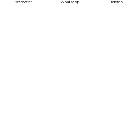
Hizmetler
Whatsapp
Telefon
Evden Eve Nakliyat
Talep Formu