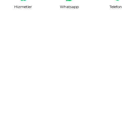
Hizmetler
Whatsapp
Telefon
Evden Eve Nakliyat
Talep Formu