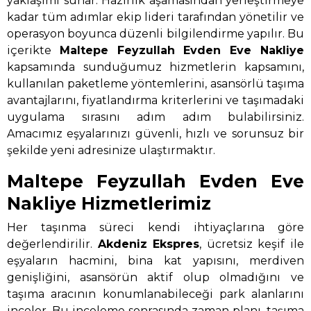
yaklaşımı sunar. Hazırlık aşamasından yerleştirmeye
kadar tüm adımlar ekip lideri tarafından yönetilir ve
operasyon boyunca düzenli bilgilendirme yapılır. Bu
içerikte
Maltepe Feyzullah Evden Eve Nakliye
kapsamında sunduğumuz hizmetlerin kapsamını,
kullanılan paketleme yöntemlerini, asansörlü taşıma
avantajlarını, fiyatlandırma kriterlerini ve taşımadaki
uygulama sırasını adım adım bulabilirsiniz.
Amacımız eşyalarınızı güvenli, hızlı ve sorunsuz bir
şekilde yeni adresinize ulaştırmaktır.
Maltepe Feyzullah Evden Eve
Nakliye Hizmetlerimiz
Her taşınma süreci kendi ihtiyaçlarına göre
değerlendirilir.
Akdeniz Ekspres
, ücretsiz keşif ile
eşyaların hacmini, bina kat yapısını, merdiven
genişliğini, asansörün aktif olup olmadığını ve
taşıma aracının konumlanabileceği park alanlarını
inceler. Bu inceleme sonrasında zaman planı, taşıma