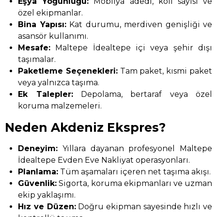
Eşya Yoğunluğu:
Mobilya adedi, koli sayısı ve
özel ekipmanlar.
Bina Yapısı:
Kat durumu, merdiven genişliği ve
asansör kullanımı.
Mesafe:
Maltepe İdealtepe içi veya şehir dışı
taşımalar.
Paketleme Seçenekleri:
Tam paket, kısmi paket
veya yalnızca taşıma.
Ek Talepler:
Depolama, bertaraf veya özel
koruma malzemeleri.
Neden Akdeniz Ekspres?
Deneyim:
Yıllara dayanan profesyonel Maltepe
İdealtepe Evden Eve Nakliyat operasyonları.
Planlama:
Tüm aşamaları içeren net taşıma akışı.
Güvenlik:
Sigorta, koruma ekipmanları ve uzman
ekip yaklaşımı.
Hız ve Düzen:
Doğru ekipman sayesinde hızlı ve