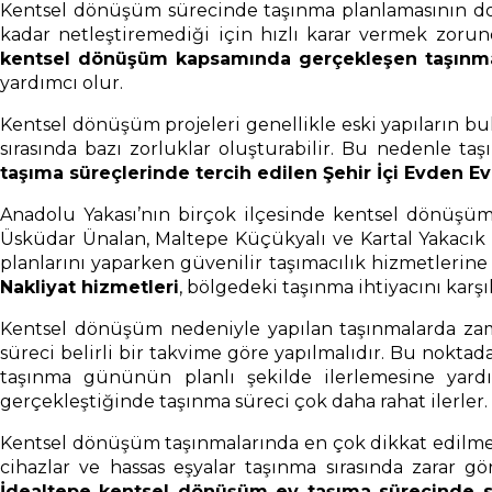
Kentsel dönüşüm sürecinde taşınma planlamasının doğr
kadar netleştiremediği için hızlı karar vermek zorun
kentsel dönüşüm kapsamında gerçekleşen taşınmala
yardımcı olur.
Kentsel dönüşüm projeleri genellikle eski yapıların b
sırasında bazı zorluklar oluşturabilir. Bu nedenle ta
taşıma süreçlerinde tercih edilen Şehir İçi Evden Ev
Anadolu Yakası’nın birçok ilçesinde kentsel dönüşüm n
Üsküdar Ünalan, Maltepe Küçükyalı ve Kartal Yakacık
planlarını yaparken güvenilir taşımacılık hizmetlerin
Nakliyat hizmetleri
, bölgedeki taşınma ihtiyacını karş
Kentsel dönüşüm nedeniyle yapılan taşınmalarda zama
süreci belirli bir takvime göre yapılmalıdır. Bu nokta
taşınma gününün planlı şekilde ilerlemesine yardımc
gerçekleştiğinde taşınma süreci çok daha rahat ilerler.
Kentsel dönüşüm taşınmalarında en çok dikkat edilmesi
cihazlar ve hassas eşyalar taşınma sırasında zarar
İdealtepe kentsel dönüşüm ev taşıma sürecinde su