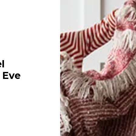
l
 Eve