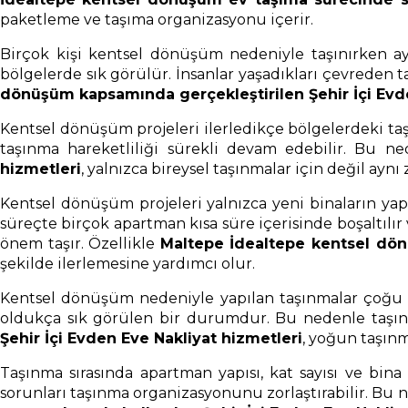
paketleme ve taşıma organizasyonu içerir.
Birçok kişi kentsel dönüşüm nedeniyle taşınırken ayn
bölgelerde sık görülür. İnsanlar yaşadıkları çevreden
dönüşüm kapsamında gerçekleştirilen Şehir İçi Evde
Kentsel dönüşüm projeleri ilerledikçe bölgelerdeki t
taşınma hareketliliği sürekli devam edebilir. Bu n
hizmetleri
, yalnızca bireysel taşınmalar için değil a
Kentsel dönüşüm projeleri yalnızca yeni binaların yap
süreçte birçok apartman kısa süre içerisinde boşaltılı
önem taşır. Özellikle
Maltepe İdealtepe kentsel dönü
şekilde ilerlemesine yardımcı olur.
Kentsel dönüşüm nedeniyle yapılan taşınmalar çoğu z
oldukça sık görülen bir durumdur. Bu nedenle taşın
Şehir İçi Evden Eve Nakliyat hizmetleri
, yoğun taşınm
Taşınma sırasında apartman yapısı, kat sayısı ve bina 
sorunları taşınma organizasyonunu zorlaştırabilir. Bu