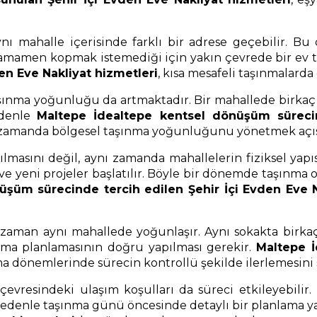
ı mahalle içerisinde farklı bir adrese geçebilir. Bu
 tamamen kopmak istemediği için yakın çevrede bir ev 
n Eve Nakliyat hizmetleri
, kısa mesafeli taşınmalarda
aşınma yoğunluğu da artmaktadır. Bir mahallede birka
edenle
Maltepe İdealtepe kentsel dönüşüm sürecin
ynı zamanda bölgesel taşınma yoğunluğunu yönetmek açıs
ılmasını değil, aynı zamanda mahallelerin fiziksel ya
r ve yeni projeler başlatılır. Böyle bir dönemde taşın
şüm sürecinde tercih edilen Şehir İçi Evden Eve N
aman aynı mahallede yoğunlaşır. Aynı sokakta birkaç 
ma planlamasının doğru yapılması gerekir.
Maltepe İ
a dönemlerinde sürecin kontrollü şekilde ilerlemesini 
çevresindeki ulaşım koşulları da süreci etkileyebilir.
 nedenle taşınma günü öncesinde detaylı bir planlama y