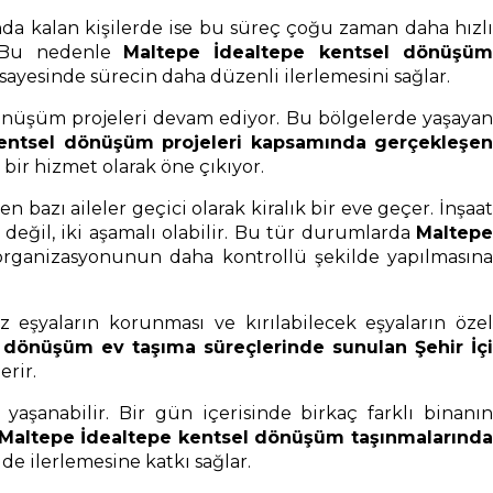
nda kalan kişilerde ise bu süreç çoğu zaman daha hızlı
r. Bu nedenle
Maltepe İdealtepe kentsel dönüşüm
ı sayesinde sürecin daha düzenli ilerlemesini sağlar.
 dönüşüm projeleri devam ediyor. Bu bölgelerde yaşayan
entsel dönüşüm projeleri kapsamında gerçekleşe
bir hizmet olarak öne çıkıyor.
n bazı aileler geçici olarak kiralık bir eve geçer. İnşaat
değil, iki aşamalı olabilir. Bu tür durumlarda
Maltepe
organizasyonunun daha kontrollü şekilde yapılmasına
 eşyaların korunması ve kırılabilecek eşyaların özel
 dönüşüm ev taşıma süreçlerinde sunulan Şehir İç
erir.
şanabilir. Bir gün içerisinde birkaç farklı binanın
Maltepe İdealtepe kentsel dönüşüm taşınmalarınd
e ilerlemesine katkı sağlar.