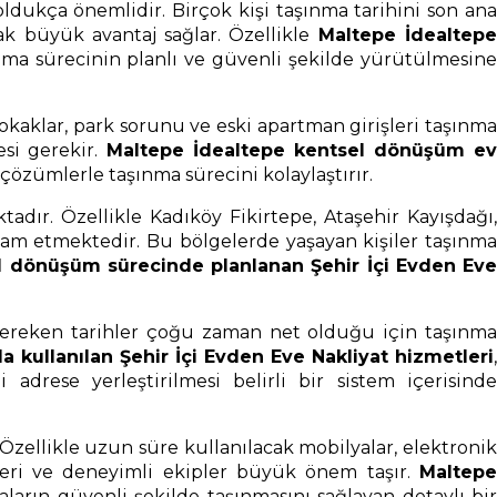
dukça önemlidir. Birçok kişi taşınma tarihini son ana
ak büyük avantaj sağlar. Özellikle
Maltepe İdealtep
ınma sürecinin planlı ve güvenli şekilde yürütülmesin
kaklar, park sorunu ve eski apartman girişleri taşınma
esi gerekir.
Maltepe İdealtepe kentsel dönüşüm e
 çözümlerle taşınma sürecini kolaylaştırır.
dır. Özellikle Kadıköy Fikirtepe, Ataşehir Kayışdağı,
am etmektedir. Bu bölgelerde yaşayan kişiler taşınma
l dönüşüm sürecinde planlanan Şehir İçi Evden Eve
gereken tarihler çoğu zaman net olduğu için taşınma
kullanılan Şehir İçi Evden Eve Nakliyat hizmetleri
drese yerleştirilmesi belirli bir sistem içerisinde
zellikle uzun süre kullanılacak mobilyalar, elektronik
eleri ve deneyimli ekipler büyük önem taşır.
Maltepe
yaların güvenli şekilde taşınmasını sağlayan detaylı bi