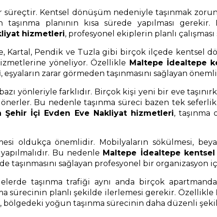
 bir süreçtir. Kentsel dönüşüm nedeniyle taşınmak zoru
için taşınma planının kısa sürede yapılması gereki
liyat hizmetleri
, profesyonel ekiplerin planlı çalışmas
e, Kartal, Pendik ve Tuzla gibi birçok ilçede kentsel
hizmetlerine yöneliyor. Özellikle
Maltepe İdealtepe k
i
, eşyaların zarar görmeden taşınmasını sağlayan önemli 
 yönleriyle farklıdır. Birçok kişi yeni bir eve taşınırke
önerler. Bu nedenle taşınma süreci bazen tek seferlik 
Şehir İçi Evden Eve Nakliyat hizmetleri
, taşınma 
esi oldukça önemlidir. Mobilyaların sökülmesi, beyaz
n yapılmalıdır. Bu nedenle
Maltepe İdealtepe kentsel
lde taşınmasını sağlayan profesyonel bir organizasyon iç
erde taşınma trafiği aynı anda birçok apartmanda ya
 sürecinin planlı şekilde ilerlemesi gerekir. Özellikle
, bölgedeki yoğun taşınma sürecinin daha düzenli şekild