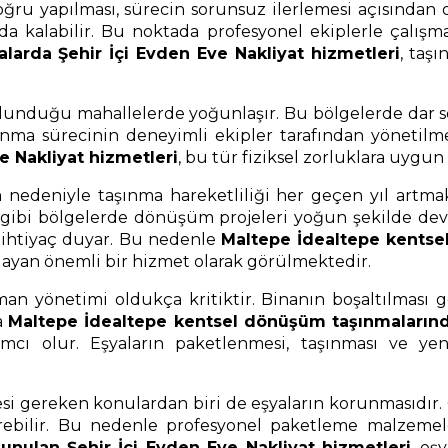
u yapılması, sürecin sorunsuz ilerlemesi açısından ol
da kalabilir. Bu noktada profesyonel ekiplerle çalışm
rda Şehir İçi Evden Eve Nakliyat hizmetleri
, taş
ulunduğu mahallelerde yoğunlaşır. Bu bölgelerde dar so
şınma sürecinin deneyimli ekipler tarafından yönetilm
e Nakliyat hizmetleri
, bu tür fiziksel zorluklara uygun
edeniyle taşınma hareketliliği her geçen yıl artmakta
 gibi bölgelerde dönüşüm projeleri yoğun şekilde dev
e ihtiyaç duyar. Bu nedenle
Maltepe İdealtepe kentse
ılayan önemli bir hizmet olarak görülmektedir.
n yönetimi oldukça kritiktir. Binanın boşaltılması 
da
Maltepe İdealtepe kentsel dönüşüm taşınmalarında 
ı olur. Eşyaların paketlenmesi, taşınması ve yeni a
 gereken konulardan biri de eşyaların korunmasıdır. Ö
 görebilir. Bu nedenle profesyonel paketleme malzem
nulan Şehir İçi Evden Eve Nakliyat hizmetleri
, eş