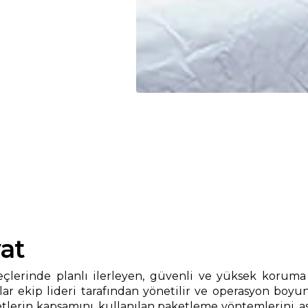
at
çlerinde planlı ilerleyen, güvenli ve yüksek koruma s
r ekip lideri tarafından yönetilir ve operasyon boyun
n kapsamını, kullanılan paketleme yöntemlerini, asans