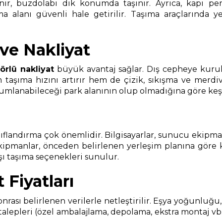
lenir, buzdolabı dik konumda taşınır. Ayrıca, kapı pe
alanı güvenli hale getirilir. Taşıma araçlarında ye
ve Nakliyat
örlü nakliyat
büyük avantaj sağlar. Dış cepheye kurul
aşıma hızını artırır hem de çizik, sıkışma ve merdiven
anabileceği park alanının olup olmadığına göre keşif sı
landırma çok önemlidir. Bilgisayarlar, sunucu ekipmanlar
ekipmanlar, önceden belirlenen yerleşim planına göre
ışı taşıma seçenekleri sunulur.
Fiyatları
sonrası belirlenen verilerle netleştirilir. Eşya yoğunluğ
talepleri (özel ambalajlama, depolama, ekstra montaj vb.) a