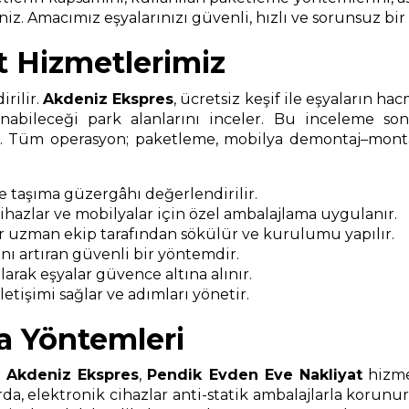
iz. Amacımız eşyalarınızı güvenli, hızlı ve sorunsuz bir 
t Hizmetlerimiz
rilir.
Akdeniz Ekspres
, ücretsiz keşif ile eşyaların ha
nabileceği park alanlarını inceler. Bu inceleme s
ır. Tüm operasyon; paketleme, mobilya demontaj–montaj
ve taşıma güzergâhı değerlendirilir.
 cihazlar ve mobilyalar için özel ambalajlama uygulanır.
r uzman ekip tarafından sökülür ve kurulumu yapılır.
ı artıran güvenli bir yöntemdir.
arak eşyalar güvence altına alınır.
etişimi sağlar ve adımları yönetir.
a Yöntemleri
.
Akdeniz Ekspres
,
Pendik Evden Eve Nakliyat
hizme
da, elektronik cihazlar anti-statik ambalajlarla korunu