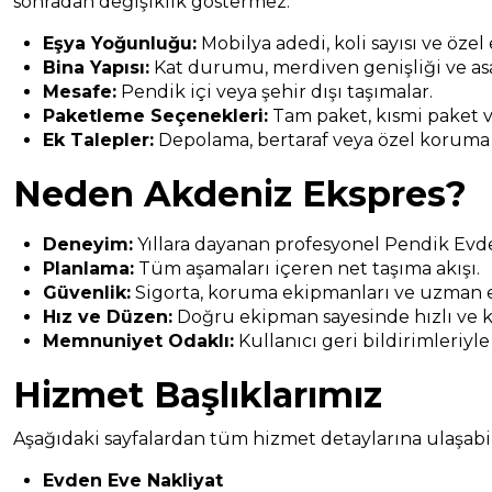
sonradan değişiklik göstermez.
Eşya Yoğunluğu:
Mobilya adedi, koli sayısı ve özel
Bina Yapısı:
Kat durumu, merdiven genişliği ve asa
Mesafe:
Pendik içi veya şehir dışı taşımalar.
Paketleme Seçenekleri:
Tam paket, kısmi paket v
Ek Talepler:
Depolama, bertaraf veya özel koruma
Neden Akdeniz Ekspres?
Deneyim:
Yıllara dayanan profesyonel Pendik Evde
Planlama:
Tüm aşamaları içeren net taşıma akışı.
Güvenlik:
Sigorta, koruma ekipmanları ve uzman e
Hız ve Düzen:
Doğru ekipman sayesinde hızlı ve k
Memnuniyet Odaklı:
Kullanıcı geri bildirimleriyle
Hizmet Başlıklarımız
Aşağıdaki sayfalardan tüm hizmet detaylarına ulaşabili
Evden Eve Nakliyat