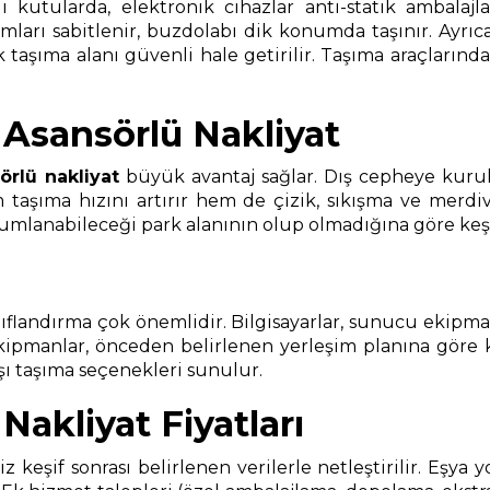
i kutularda, elektronik cihazlar anti-statik ambalajl
umları sabitlenir, buzdolabı dik konumda taşınır. Ayrı
aşıma alanı güvenli hale getirilir. Taşıma araçlarında 
Asansörlü Nakliyat
örlü nakliyat
büyük avantaj sağlar. Dış cepheye kurul
aşıma hızını artırır hem de çizik, sıkışma ve merdiven
anabileceği park alanının olup olmadığına göre keşif sı
landırma çok önemlidir. Bilgisayarlar, sunucu ekipmanlar
ekipmanlar, önceden belirlenen yerleşim planına göre
ışı taşıma seçenekleri sunulur.
akliyat Fiyatları
siz keşif sonrası belirlenen verilerle netleştirilir. Eşy