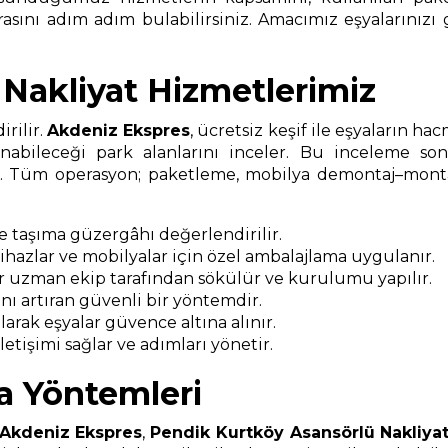
asını adım adım bulabilirsiniz. Amacımız eşyalarınızı 
Nakliyat Hizmetlerimiz
rilir.
Akdeniz Ekspres
, ücretsiz keşif ile eşyaların ha
nabileceği park alanlarını inceler. Bu inceleme s
ır. Tüm operasyon; paketleme, mobilya demontaj–montaj
ve taşıma güzergâhı değerlendirilir.
 cihazlar ve mobilyalar için özel ambalajlama uygulanır.
r uzman ekip tarafından sökülür ve kurulumu yapılır.
ı artıran güvenli bir yöntemdir.
arak eşyalar güvence altına alınır.
etişimi sağlar ve adımları yönetir.
a Yöntemleri
Akdeniz Ekspres
,
Pendik Kurtköy Asansörlü Nakliya