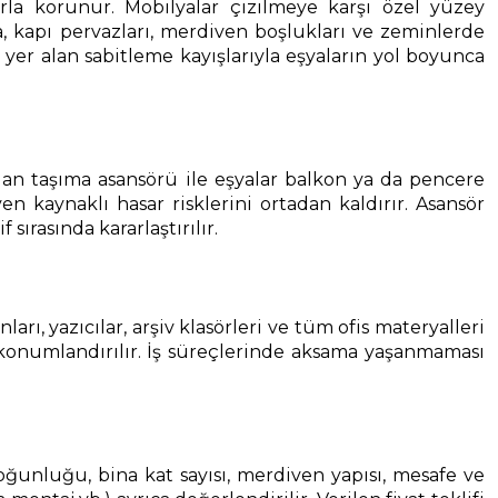
arla korunur. Mobilyalar çizilmeye karşı özel yüzey
ca, kapı pervazları, merdiven boşlukları ve zeminlerde
yer alan sabitleme kayışlarıyla eşyaların yol boyunca
an taşıma asansörü ile eşyalar balkon ya da pencere
 kaynaklı hasar risklerini ortadan kaldırır. Asansör
rasında kararlaştırılır.
ı, yazıcılar, arşiv klasörleri ve tüm ofis materyalleri
 konumlandırılır. İş süreçlerinde aksama yaşanmaması
a yoğunluğu, bina kat sayısı, merdiven yapısı, mesafe ve