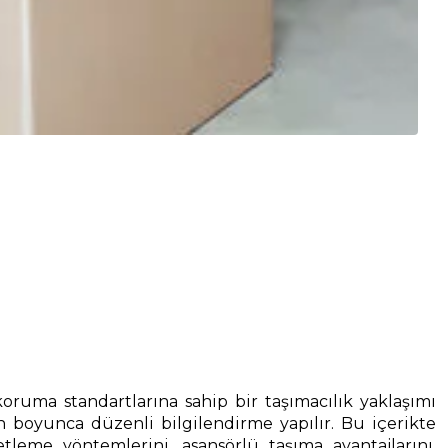
oruma standartlarına sahip bir taşımacılık yaklaşımı
n boyunca düzenli bilgilendirme yapılır. Bu içerikte
eme yöntemlerini, asansörlü taşıma avantajlarını,