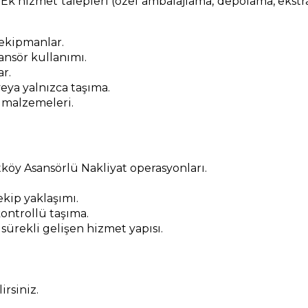
 Ek hizmet talepleri (özel ambalajlama, depolama, ekstra m
 ekipmanlar.
nsör kullanımı.
ar.
eya yalnızca taşıma.
 malzemeleri.
köy Asansörlü Nakliyat operasyonları.
kip yaklaşımı.
ontrollü taşıma.
 sürekli gelişen hizmet yapısı.
rsiniz.