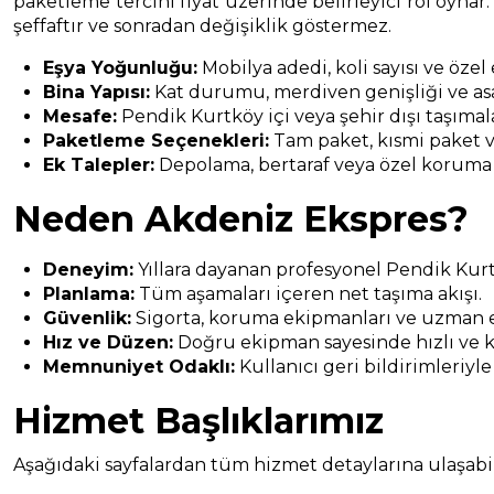
paketleme tercihi fiyat üzerinde belirleyici rol oynar.
şeffaftır ve sonradan değişiklik göstermez.
Eşya Yoğunluğu:
Mobilya adedi, koli sayısı ve özel
Bina Yapısı:
Kat durumu, merdiven genişliği ve asa
Mesafe:
Pendik Kurtköy içi veya şehir dışı taşımal
Paketleme Seçenekleri:
Tam paket, kısmi paket v
Ek Talepler:
Depolama, bertaraf veya özel koruma
Neden Akdeniz Ekspres?
Deneyim:
Yıllara dayanan profesyonel Pendik Kurt
Planlama:
Tüm aşamaları içeren net taşıma akışı.
Güvenlik:
Sigorta, koruma ekipmanları ve uzman e
Hız ve Düzen:
Doğru ekipman sayesinde hızlı ve k
Memnuniyet Odaklı:
Kullanıcı geri bildirimleriyle
Hizmet Başlıklarımız
Aşağıdaki sayfalardan tüm hizmet detaylarına ulaşabili