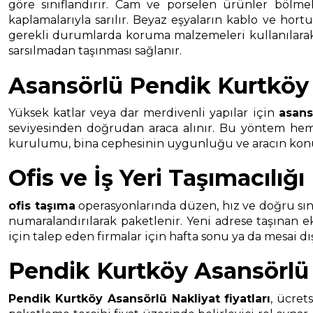
göre sınıflandırır. Cam ve porselen ürünler bölmel
kaplamalarıyla sarılır. Beyaz eşyaların kablo ve hort
gerekli durumlarda koruma malzemeleri kullanılarak t
sarsılmadan taşınması sağlanır.
Asansörlü Pendik Kurtköy 
Yüksek katlar veya dar merdivenli yapılar için
asans
seviyesinden doğrudan araca alınır. Bu yöntem hem t
kurulumu, bina cephesinin uygunluğu ve aracın konuml
Ofis ve İş Yeri Taşımacılığı
ofis taşıma
operasyonlarında düzen, hız ve doğru sınıf
numaralandırılarak paketlenir. Yeni adrese taşınan 
için talep eden firmalar için hafta sonu ya da mesai d
Pendik Kurtköy Asansörlü N
Pendik Kurtköy Asansörlü Nakliyat
fiyatları
, ücret