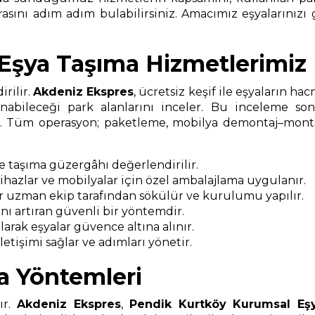
asını adım adım bulabilirsiniz. Amacımız eşyalarınızı 
Eşya Taşıma Hizmetlerimiz
rilir.
Akdeniz Ekspres
, ücretsiz keşif ile eşyaların ha
nabileceği park alanlarını inceler. Bu inceleme s
ır. Tüm operasyon; paketleme, mobilya demontaj–montaj
ve taşıma güzergâhı değerlendirilir.
 cihazlar ve mobilyalar için özel ambalajlama uygulanır.
r uzman ekip tarafından sökülür ve kurulumu yapılır.
ı artıran güvenli bir yöntemdir.
arak eşyalar güvence altına alınır.
etişimi sağlar ve adımları yönetir.
a Yöntemleri
ır.
Akdeniz Ekspres
,
Pendik Kurtköy Kurumsal Eş