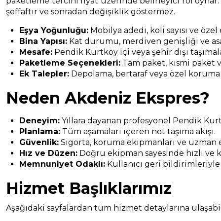
paketleme tercihi fiyat üzerinde belirleyici rol oynar.
şeffaftır ve sonradan değişiklik göstermez.
Eşya Yoğunluğu:
Mobilya adedi, koli sayısı ve özel
Bina Yapısı:
Kat durumu, merdiven genişliği ve asa
Mesafe:
Pendik Kurtköy içi veya şehir dışı taşımal
Paketleme Seçenekleri:
Tam paket, kısmi paket v
Ek Talepler:
Depolama, bertaraf veya özel koruma
Neden Akdeniz Ekspres?
Deneyim:
Yıllara dayanan profesyonel Pendik Kur
Planlama:
Tüm aşamaları içeren net taşıma akışı.
Güvenlik:
Sigorta, koruma ekipmanları ve uzman e
Hız ve Düzen:
Doğru ekipman sayesinde hızlı ve k
Memnuniyet Odaklı:
Kullanıcı geri bildirimleriyle
Hizmet Başlıklarımız
Aşağıdaki sayfalardan tüm hizmet detaylarına ulaşabili