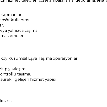
 Ek hizmet talepleri (özel ambalajlama, depolama, ekstra m
 ekipmanlar.
nsör kullanımı.
ar.
eya yalnızca taşıma.
 malzemeleri.
tköy Kurumsal Eşya Taşıma operasyonları.
kip yaklaşımı.
ontrollü taşıma.
 sürekli gelişen hizmet yapısı.
rsiniz.