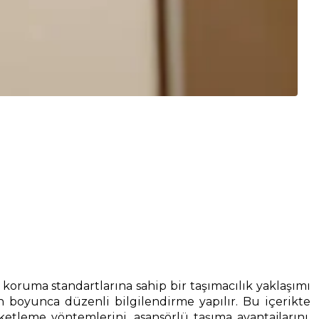
 koruma standartlarına sahip bir taşımacılık yaklaşımı
n boyunca düzenli bilgilendirme yapılır. Bu içerikte
leme yöntemlerini, asansörlü taşıma avantajlarını,