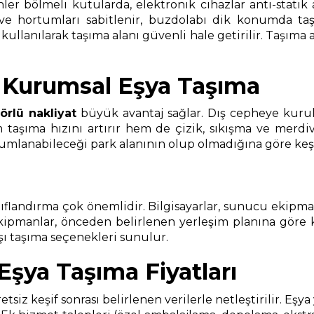
nler bölmeli kutularda, elektronik cihazlar anti-statik
 ve hortumları sabitlenir, buzdolabı dik konumda taşı
anılarak taşıma alanı güvenli hale getirilir. Taşıma ara
 Kurumsal Eşya Taşıma
örlü nakliyat
büyük avantaj sağlar. Dış cepheye kurul
aşıma hızını artırır hem de çizik, sıkışma ve merdiven
anabileceği park alanının olup olmadığına göre keşif sı
landırma çok önemlidir. Bilgisayarlar, sunucu ekipmanlar
ekipmanlar, önceden belirlenen yerleşim planına göre
ışı taşıma seçenekleri sunulur.
şya Taşıma Fiyatları
retsiz keşif sonrası belirlenen verilerle netleştirilir. E