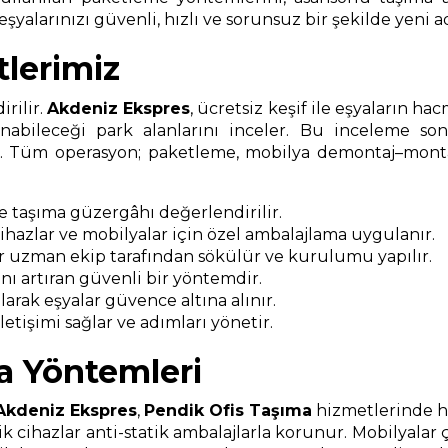
yalarınızı güvenli, hızlı ve sorunsuz bir şekilde yeni a
lerimiz
rilir.
Akdeniz Ekspres
, ücretsiz keşif ile eşyaların ha
nabileceği park alanlarını inceler. Bu inceleme s
ır. Tüm operasyon; paketleme, mobilya demontaj–montaj
ve taşıma güzergâhı değerlendirilir.
 cihazlar ve mobilyalar için özel ambalajlama uygulanır.
r uzman ekip tarafından sökülür ve kurulumu yapılır.
ı artıran güvenli bir yöntemdir.
arak eşyalar güvence altına alınır.
etişimi sağlar ve adımları yönetir.
a Yöntemleri
Akdeniz Ekspres
,
Pendik Ofis Taşıma
hizmetlerinde he
cihazlar anti-statik ambalajlarla korunur. Mobilyalar ç