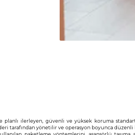
 planlı ilerleyen, güvenli ve yüksek koruma standartl
eri tarafından yönetilir ve operasyon boyunca düzenli b
nılan paketleme yöntemlerini, asansörlü taşıma avan