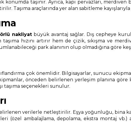
 dik konumda taşınır. Ayrıca, kapı pervazları, merdive
rilir. Taşıma araçlarında yer alan sabitleme kayışlarıyl
şıma
örlü nakliyat
büyük avantaj sağlar. Dış cepheye kurul
aşıma hızını artırır hem de çizik, sıkışma ve merdiven
anabileceği park alanının olup olmadığına göre keşif sı
landırma çok önemlidir. Bilgisayarlar, sunucu ekipmanlar
ekipmanlar, önceden belirlenen yerleşim planına göre
ışı taşıma seçenekleri sunulur.
rı
 belirlenen verilerle netleştirilir. Eşya yoğunluğu, bina 
eri (özel ambalajlama, depolama, ekstra montaj vb.) ayr