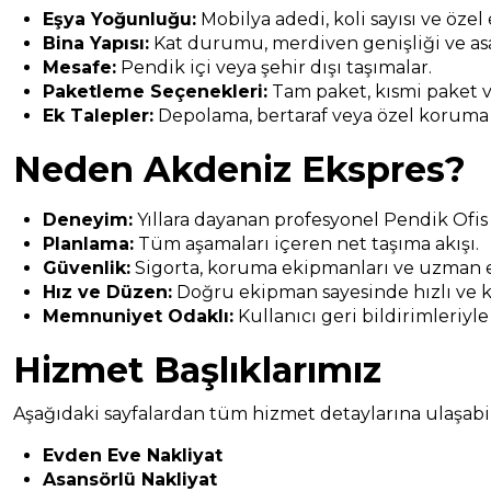
Eşya Yoğunluğu:
Mobilya adedi, koli sayısı ve özel
Bina Yapısı:
Kat durumu, merdiven genişliği ve asa
Mesafe:
Pendik içi veya şehir dışı taşımalar.
Paketleme Seçenekleri:
Tam paket, kısmi paket v
Ek Talepler:
Depolama, bertaraf veya özel koruma
Neden Akdeniz Ekspres?
Deneyim:
Yıllara dayanan profesyonel Pendik Ofis
Planlama:
Tüm aşamaları içeren net taşıma akışı.
Güvenlik:
Sigorta, koruma ekipmanları ve uzman e
Hız ve Düzen:
Doğru ekipman sayesinde hızlı ve k
Memnuniyet Odaklı:
Kullanıcı geri bildirimleriyle
Hizmet Başlıklarımız
Aşağıdaki sayfalardan tüm hizmet detaylarına ulaşabili
Evden Eve Nakliyat
Asansörlü Nakliyat