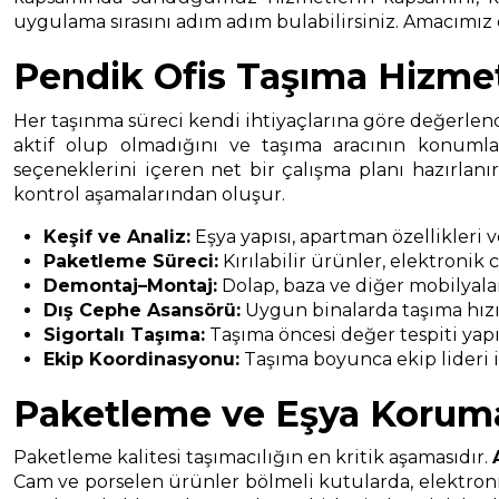
uygulama sırasını adım adım bulabilirsiniz. Amacımız eş
Pendik Ofis Taşıma Hizmet
Her taşınma süreci kendi ihtiyaçlarına göre değerlendi
aktif olup olmadığını ve taşıma aracının konumla
seçeneklerini içeren net bir çalışma planı hazırlan
kontrol aşamalarından oluşur.
Keşif ve Analiz:
Eşya yapısı, apartman özellikleri 
Paketleme Süreci:
Kırılabilir ürünler, elektronik
Demontaj–Montaj:
Dolap, baza ve diğer mobilyala
Dış Cephe Asansörü:
Uygun binalarda taşıma hızın
Sigortalı Taşıma:
Taşıma öncesi değer tespiti yapıl
Ekip Koordinasyonu:
Taşıma boyunca ekip lideri il
Paketleme ve Eşya Korum
Paketleme kalitesi taşımacılığın en kritik aşamasıdır.
Cam ve porselen ürünler bölmeli kutularda, elektronik 