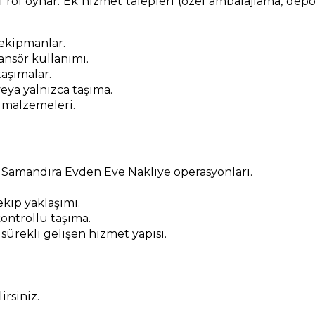
 rol oynar. Ek hizmet talepleri (özel ambalajlama, depol
 ekipmanlar.
nsör kullanımı.
aşımalar.
eya yalnızca taşıma.
 malzemeleri.
 Samandıra Evden Eve Nakliye operasyonları.
kip yaklaşımı.
ontrollü taşıma.
 sürekli gelişen hizmet yapısı.
rsiniz.