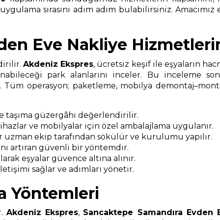
i uygulama sırasını adım adım bulabilirsiniz. Amacımız e
en Eve Nakliye Hizmetleri
rilir.
Akdeniz Ekspres
, ücretsiz keşif ile eşyaların ha
nabileceği park alanlarını inceler. Bu inceleme s
ır. Tüm operasyon; paketleme, mobilya demontaj–montaj
ve taşıma güzergâhı değerlendirilir.
 cihazlar ve mobilyalar için özel ambalajlama uygulanır.
r uzman ekip tarafından sökülür ve kurulumu yapılır.
ı artıran güvenli bir yöntemdir.
arak eşyalar güvence altına alınır.
etişimi sağlar ve adımları yönetir.
a Yöntemleri
r.
Akdeniz Ekspres
,
Sancaktepe Samandıra Evden E