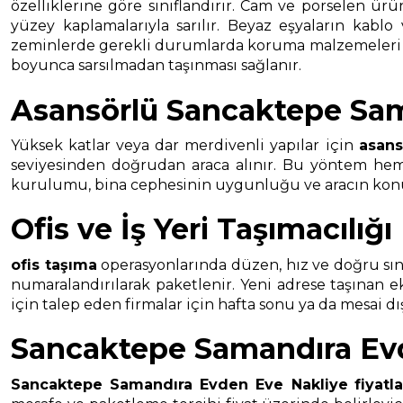
özelliklerine göre sınıflandırır. Cam ve porselen ürü
yüzey kaplamalarıyla sarılır. Beyaz eşyaların kablo
zeminlerde gerekli durumlarda koruma malzemeleri kull
boyunca sarsılmadan taşınması sağlanır.
Asansörlü Sancaktepe Sam
Yüksek katlar veya dar merdivenli yapılar için
asans
seviyesinden doğrudan araca alınır. Bu yöntem hem t
kurulumu, bina cephesinin uygunluğu ve aracın konuml
Ofis ve İş Yeri Taşımacılığı
ofis taşıma
operasyonlarında düzen, hız ve doğru sınıf
numaralandırılarak paketlenir. Yeni adrese taşınan 
için talep eden firmalar için hafta sonu ya da mesai d
Sancaktepe Samandıra Evde
Sancaktepe Samandıra Evden Eve Nakliye
fiyatla