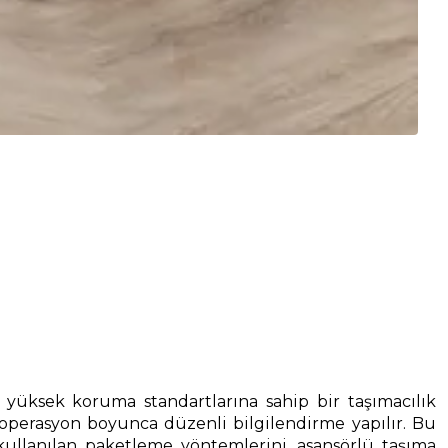
e yüksek koruma standartlarına sahip bir taşımacılık
 operasyon boyunca düzenli bilgilendirme yapılır. Bu
llanılan paketleme yöntemlerini, asansörlü taşıma