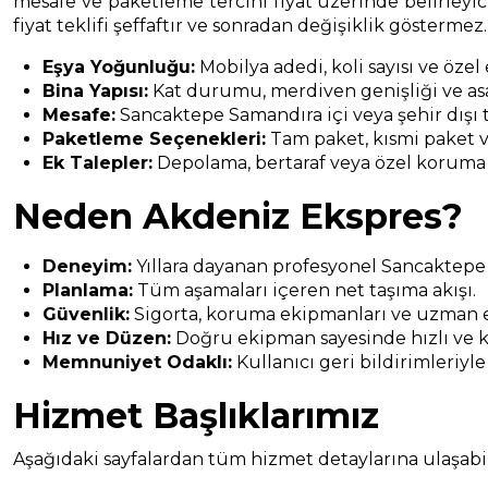
mesafe ve paketleme tercihi fiyat üzerinde belirleyici
fiyat teklifi şeffaftır ve sonradan değişiklik göstermez.
Eşya Yoğunluğu:
Mobilya adedi, koli sayısı ve özel
Bina Yapısı:
Kat durumu, merdiven genişliği ve asa
Mesafe:
Sancaktepe Samandıra içi veya şehir dışı t
Paketleme Seçenekleri:
Tam paket, kısmi paket v
Ek Talepler:
Depolama, bertaraf veya özel koruma
Neden Akdeniz Ekspres?
Deneyim:
Yıllara dayanan profesyonel Sancaktepe
Planlama:
Tüm aşamaları içeren net taşıma akışı.
Güvenlik:
Sigorta, koruma ekipmanları ve uzman e
Hız ve Düzen:
Doğru ekipman sayesinde hızlı ve k
Memnuniyet Odaklı:
Kullanıcı geri bildirimleriyle
Hizmet Başlıklarımız
Aşağıdaki sayfalardan tüm hizmet detaylarına ulaşabili