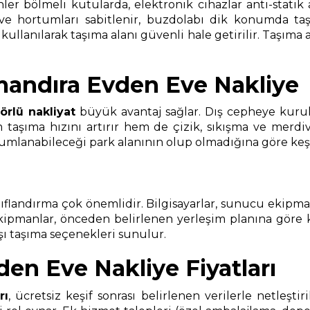
nler bölmeli kutularda, elektronik cihazlar anti-statik
 ve hortumları sabitlenir, buzdolabı dik konumda taşı
anılarak taşıma alanı güvenli hale getirilir. Taşıma ara
andıra Evden Eve Nakliye
örlü nakliyat
büyük avantaj sağlar. Dış cepheye kurul
aşıma hızını artırır hem de çizik, sıkışma ve merdiven
anabileceği park alanının olup olmadığına göre keşif sı
landırma çok önemlidir. Bilgisayarlar, sunucu ekipmanlar
ekipmanlar, önceden belirlenen yerleşim planına göre
ışı taşıma seçenekleri sunulur.
n Eve Nakliye Fiyatları
rı
, ücretsiz keşif sonrası belirlenen verilerle netleştir