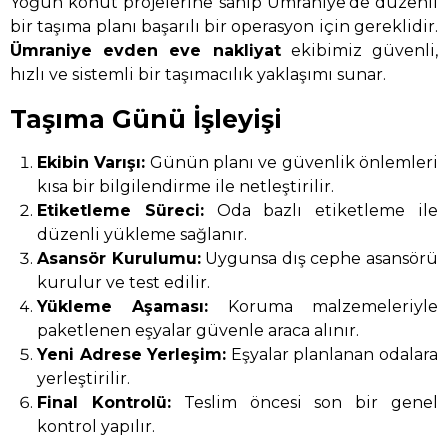
Yoğun konut projelerine sahip Ümraniye’de düzenli
bir taşıma planı başarılı bir operasyon için gereklidir.
Ümraniye evden eve nakliyat
ekibimiz güvenli,
hızlı ve sistemli bir taşımacılık yaklaşımı sunar.
Taşıma Günü İşleyişi
Ekibin Varışı:
Günün planı ve güvenlik önlemleri
kısa bir bilgilendirme ile netleştirilir.
Etiketleme Süreci:
Oda bazlı etiketleme ile
düzenli yükleme sağlanır.
Asansör Kurulumu:
Uygunsa dış cephe asansörü
kurulur ve test edilir.
Yükleme Aşaması:
Koruma malzemeleriyle
paketlenen eşyalar güvenle araca alınır.
Yeni Adrese Yerleşim:
Eşyalar planlanan odalara
yerleştirilir.
Final Kontrolü:
Teslim öncesi son bir genel
kontrol yapılır.