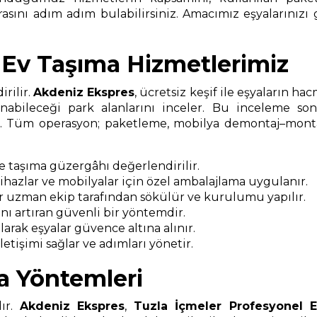
asını adım adım bulabilirsiniz. Amacımız eşyalarınızı 
 Ev Taşıma Hizmetlerimiz
rilir.
Akdeniz Ekspres
, ücretsiz keşif ile eşyaların ha
nabileceği park alanlarını inceler. Bu inceleme s
ır. Tüm operasyon; paketleme, mobilya demontaj–montaj
ve taşıma güzergâhı değerlendirilir.
 cihazlar ve mobilyalar için özel ambalajlama uygulanır.
r uzman ekip tarafından sökülür ve kurulumu yapılır.
ı artıran güvenli bir yöntemdir.
arak eşyalar güvence altına alınır.
etişimi sağlar ve adımları yönetir.
a Yöntemleri
dır.
Akdeniz Ekspres
,
Tuzla İçmeler Profesyonel 