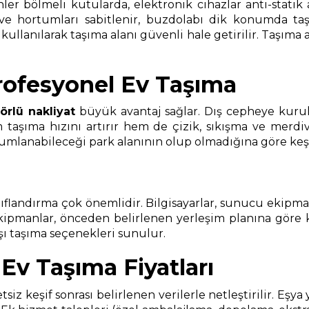
nler bölmeli kutularda, elektronik cihazlar anti-statik
 ve hortumları sabitlenir, buzdolabı dik konumda taşı
anılarak taşıma alanı güvenli hale getirilir. Taşıma ara
rofesyonel Ev Taşıma
örlü nakliyat
büyük avantaj sağlar. Dış cepheye kurul
aşıma hızını artırır hem de çizik, sıkışma ve merdiven
anabileceği park alanının olup olmadığına göre keşif sı
landırma çok önemlidir. Bilgisayarlar, sunucu ekipmanlar
ekipmanlar, önceden belirlenen yerleşim planına göre
ışı taşıma seçenekleri sunulur.
Ev Taşıma Fiyatları
etsiz keşif sonrası belirlenen verilerle netleştirilir. Eş