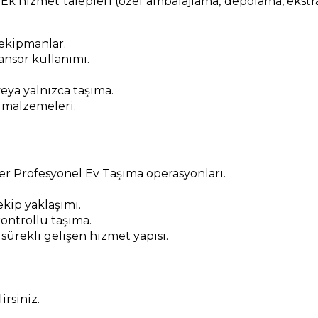
 Ek hizmet talepleri (özel ambalajlama, depolama, ekstra m
 ekipmanlar.
nsör kullanımı.
.
eya yalnızca taşıma.
 malzemeleri.
er Profesyonel Ev Taşıma operasyonları.
kip yaklaşımı.
ontrollü taşıma.
 sürekli gelişen hizmet yapısı.
rsiniz.