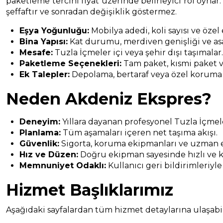
paketleme tercihi fiyat üzerinde belirleyici rol oynar.
şeffaftır ve sonradan değişiklik göstermez.
Eşya Yoğunluğu:
Mobilya adedi, koli sayısı ve özel
Bina Yapısı:
Kat durumu, merdiven genişliği ve asa
Mesafe:
Tuzla İçmeler içi veya şehir dışı taşımalar
Paketleme Seçenekleri:
Tam paket, kısmi paket v
Ek Talepler:
Depolama, bertaraf veya özel koruma
Neden Akdeniz Ekspres?
Deneyim:
Yıllara dayanan profesyonel Tuzla İçmel
Planlama:
Tüm aşamaları içeren net taşıma akışı.
Güvenlik:
Sigorta, koruma ekipmanları ve uzman e
Hız ve Düzen:
Doğru ekipman sayesinde hızlı ve k
Memnuniyet Odaklı:
Kullanıcı geri bildirimleriyle
Hizmet Başlıklarımız
Aşağıdaki sayfalardan tüm hizmet detaylarına ulaşabili