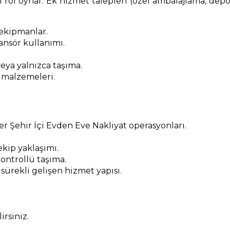
 rol oynar. Ek hizmet talepleri (özel ambalajlama, depol
 ekipmanlar.
nsör kullanımı.
.
eya yalnızca taşıma.
 malzemeleri.
r Şehir İçi Evden Eve Nakliyat operasyonları.
kip yaklaşımı.
ontrollü taşıma.
 sürekli gelişen hizmet yapısı.
rsiniz.