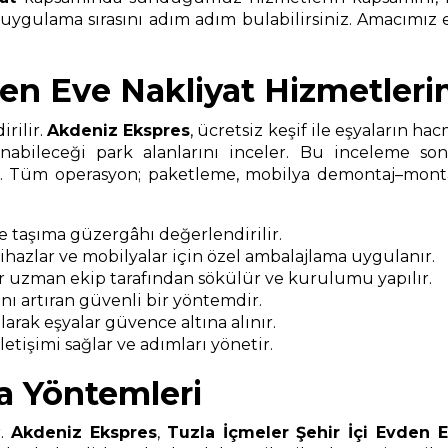
i uygulama sırasını adım adım bulabilirsiniz. Amacımız e
den Eve Nakliyat Hizmetleri
rilir.
Akdeniz Ekspres
, ücretsiz keşif ile eşyaların ha
nabileceği park alanlarını inceler. Bu inceleme s
ır. Tüm operasyon; paketleme, mobilya demontaj–montaj
ve taşıma güzergâhı değerlendirilir.
 cihazlar ve mobilyalar için özel ambalajlama uygulanır.
r uzman ekip tarafından sökülür ve kurulumu yapılır.
ı artıran güvenli bir yöntemdir.
arak eşyalar güvence altına alınır.
etişimi sağlar ve adımları yönetir.
a Yöntemleri
r.
Akdeniz Ekspres
,
Tuzla İçmeler Şehir İçi Evden E