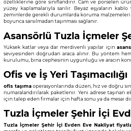
özelliklerine göre sınıflandırır. Cam ve porselen ürü
yüzey kaplamalarıyla sarılır. Beyaz eşyaların kablo
zeminlerde gerekli durumlarda koruma malzemeleri kull
boyunca sarsılmadan taşınması sağlanır.
Asansörlü Tuzla İçmeler Şe
Yüksek katlar veya dar merdivenli yapılar için
asans
seviyesinden doğrudan araca alınır. Bu yöntem hem t
kurulumu, bina cephesinin uygunluğu ve aracın konuml
Ofis ve İş Yeri Taşımacılığı
ofis taşıma
operasyonlarında düzen, hız ve doğru sınıf
numaralandırılarak paketlenir. Yeni adrese taşınan 
için talep eden firmalar için hafta sonu ya da mesai d
Tuzla İçmeler Şehir İçi Evd
Tuzla İçmeler Şehir İçi Evden Eve Nakliyat
fiyatl