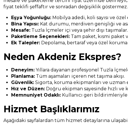
mesafe ve paketleme tercihi fiyat üzerinde belirleyici
fiyat teklifi şeffaftır ve sonradan değişiklik göstermez.
Eşya Yoğunluğu:
Mobilya adedi, koli sayısı ve özel
Bina Yapısı:
Kat durumu, merdiven genişliği ve asa
Mesafe:
Tuzla İçmeler içi veya şehir dışı taşımalar
Paketleme Seçenekleri:
Tam paket, kısmi paket v
Ek Talepler:
Depolama, bertaraf veya özel koruma
Neden Akdeniz Ekspres?
Deneyim:
Yıllara dayanan profesyonel Tuzla İçmele
Planlama:
Tüm aşamaları içeren net taşıma akışı.
Güvenlik:
Sigorta, koruma ekipmanları ve uzman e
Hız ve Düzen:
Doğru ekipman sayesinde hızlı ve k
Memnuniyet Odaklı:
Kullanıcı geri bildirimleriyle
Hizmet Başlıklarımız
Aşağıdaki sayfalardan tüm hizmet detaylarına ulaşabili