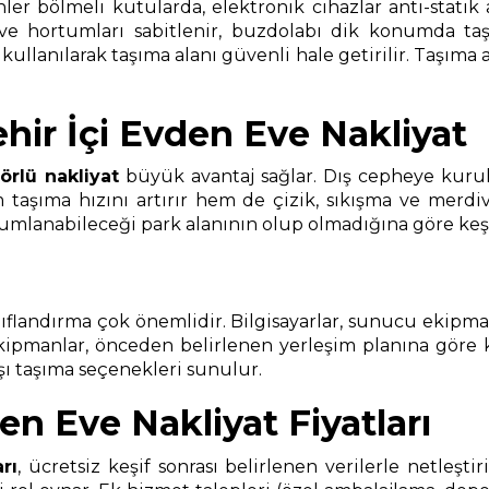
nler bölmeli kutularda, elektronik cihazlar anti-statik
 ve hortumları sabitlenir, buzdolabı dik konumda taşı
anılarak taşıma alanı güvenli hale getirilir. Taşıma ara
hir İçi Evden Eve Nakliyat
örlü nakliyat
büyük avantaj sağlar. Dış cepheye kurul
aşıma hızını artırır hem de çizik, sıkışma ve merdiven
anabileceği park alanının olup olmadığına göre keşif sı
landırma çok önemlidir. Bilgisayarlar, sunucu ekipmanlar
ekipmanlar, önceden belirlenen yerleşim planına göre
ışı taşıma seçenekleri sunulur.
en Eve Nakliyat Fiyatları
arı
, ücretsiz keşif sonrası belirlenen verilerle netleşti