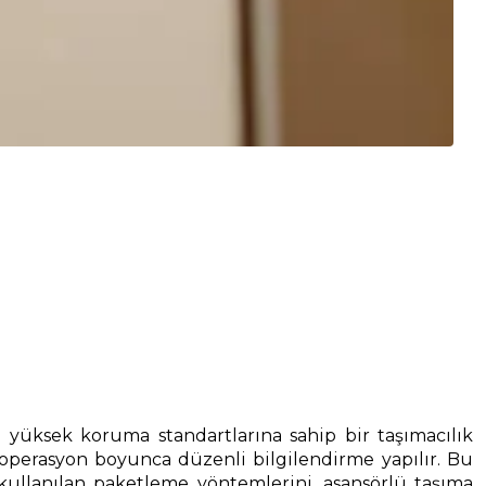
e yüksek koruma standartlarına sahip bir taşımacılık
 operasyon boyunca düzenli bilgilendirme yapılır. Bu
llanılan paketleme yöntemlerini, asansörlü taşıma