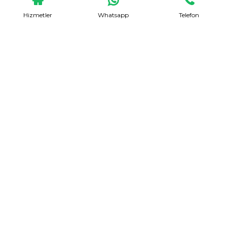
Hizmetler
Whatsapp
Telefon
Evden Eve Nakliyat
Talep Formu