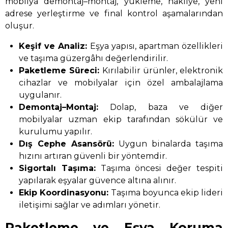
mobilya demontaj–montaj, yükleme, nakliye, yeni
adrese yerleştirme ve final kontrol aşamalarından
oluşur.
Keşif ve Analiz:
Eşya yapısı, apartman özellikleri
ve taşıma güzergâhı değerlendirilir.
Paketleme Süreci:
Kırılabilir ürünler, elektronik
cihazlar ve mobilyalar için özel ambalajlama
uygulanır.
Demontaj–Montaj:
Dolap, baza ve diğer
mobilyalar uzman ekip tarafından sökülür ve
kurulumu yapılır.
Dış Cephe Asansörü:
Uygun binalarda taşıma
hızını artıran güvenli bir yöntemdir.
Sigortalı Taşıma:
Taşıma öncesi değer tespiti
yapılarak eşyalar güvence altına alınır.
Ekip Koordinasyonu:
Taşıma boyunca ekip lideri
iletişimi sağlar ve adımları yönetir.
Paketleme ve Eşya Koruma