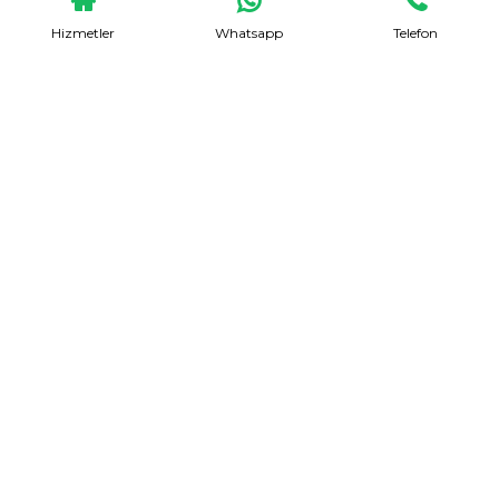
Hizmetler
Whatsapp
Telefon
Evden Eve Nakliyat
Talep Formu