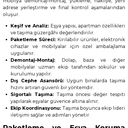
mobilya demontaj–montaj, yükleme, nakliye, yeni
adrese yerleştirme ve final kontrol aşamalarından
oluşur.
Keşif ve Analiz:
Eşya yapısı, apartman özellikleri
ve taşıma güzergâhı değerlendirilir.
Paketleme Süreci:
Kırılabilir ürünler, elektronik
cihazlar ve mobilyalar için özel ambalajlama
uygulanır.
Demontaj–Montaj:
Dolap, baza ve diğer
mobilyalar uzman ekip tarafından sökülür ve
kurulumu yapılır.
Dış Cephe Asansörü:
Uygun binalarda taşıma
hızını artıran güvenli bir yöntemdir.
Sigortalı Taşıma:
Taşıma öncesi değer tespiti
yapılarak eşyalar güvence altına alınır.
Ekip Koordinasyonu:
Taşıma boyunca ekip lideri
iletişimi sağlar ve adımları yönetir.
Paketleme ve Eşya Koruma