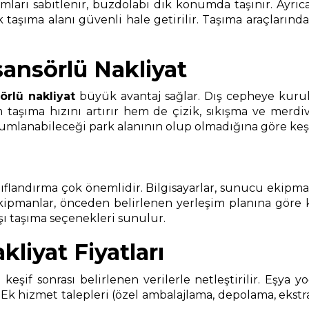
umları sabitlenir, buzdolabı dik konumda taşınır. Ayrı
aşıma alanı güvenli hale getirilir. Taşıma araçlarında 
sansörlü Nakliyat
örlü nakliyat
büyük avantaj sağlar. Dış cepheye kurul
aşıma hızını artırır hem de çizik, sıkışma ve merdiven
anabileceği park alanının olup olmadığına göre keşif sı
landırma çok önemlidir. Bilgisayarlar, sunucu ekipmanlar
ekipmanlar, önceden belirlenen yerleşim planına göre
ışı taşıma seçenekleri sunulur.
liyat Fiyatları
z keşif sonrası belirlenen verilerle netleştirilir. Eşya
 Ek hizmet talepleri (özel ambalajlama, depolama, ekstra m