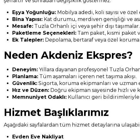
şeffaftır ve sonradan değişiklik göstermez.
Eşya Yoğunluğu:
Mobilya adedi, koli sayısı ve özel
Bina Yapısı:
Kat durumu, merdiven genişliği ve asa
Mesafe:
Tuzla Orhanlı içi veya şehir dışı taşımalar.
Paketleme Seçenekleri:
Tam paket, kısmi paket v
Ek Talepler:
Depolama, bertaraf veya özel koruma
Neden Akdeniz Ekspres?
Deneyim:
Yıllara dayanan profesyonel Tuzla Orhanl
Planlama:
Tüm aşamaları içeren net taşıma akışı.
Güvenlik:
Sigorta, koruma ekipmanları ve uzman e
Hız ve Düzen:
Doğru ekipman sayesinde hızlı ve k
Memnuniyet Odaklı:
Kullanıcı geri bildirimleriyle
Hizmet Başlıklarımız
Aşağıdaki sayfalardan tüm hizmet detaylarına ulaşabili
Evden Eve Nakliyat