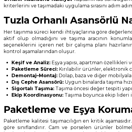
kriterlerini ve taşımadaki uygulama sırasını adım adım 
Tuzla Orhanlı Asansörlü N
Her taşınma süreci kendi ihtiyaçlarına göre değerlendi
aktif olup olmadığını ve taşıma aracının konumla
seçeneklerini içeren net bir çalışma planı hazırlan
kontrol aşamalarından oluşur.
Keşif ve Analiz:
Eşya yapısı, apartman özellikleri 
Paketleme Süreci:
Kırılabilir ürünler, elektronik
Demontaj–Montaj:
Dolap, baza ve diğer mobilyala
Dış Cephe Asansörü:
Uygun binalarda taşıma hızın
Sigortalı Taşıma:
Taşıma öncesi değer tespiti yapıl
Ekip Koordinasyonu:
Taşıma boyunca ekip lideri il
Paketleme ve Eşya Korum
Paketleme kalitesi taşımacılığın en kritik aşamasıdır
göre sınıflandırır. Cam ve porselen ürünler bölmel