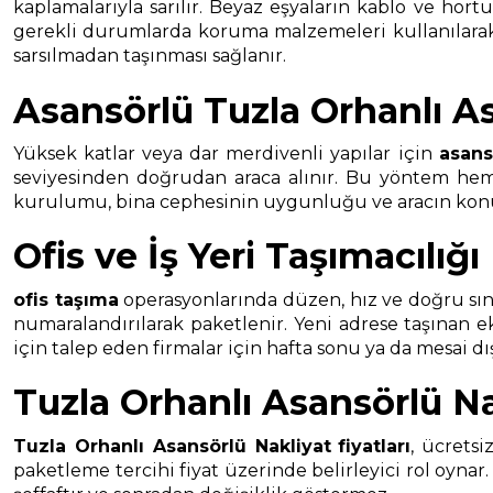
kaplamalarıyla sarılır. Beyaz eşyaların kablo ve hort
gerekli durumlarda koruma malzemeleri kullanılarak t
sarsılmadan taşınması sağlanır.
Asansörlü Tuzla Orhanlı A
Yüksek katlar veya dar merdivenli yapılar için
asans
seviyesinden doğrudan araca alınır. Bu yöntem hem t
kurulumu, bina cephesinin uygunluğu ve aracın konuml
Ofis ve İş Yeri Taşımacılığı
ofis taşıma
operasyonlarında düzen, hız ve doğru sınıf
numaralandırılarak paketlenir. Yeni adrese taşınan 
için talep eden firmalar için hafta sonu ya da mesai d
Tuzla Orhanlı Asansörlü Nak
Tuzla Orhanlı Asansörlü Nakliyat
fiyatları
, ücretsi
paketleme tercihi fiyat üzerinde belirleyici rol oynar.