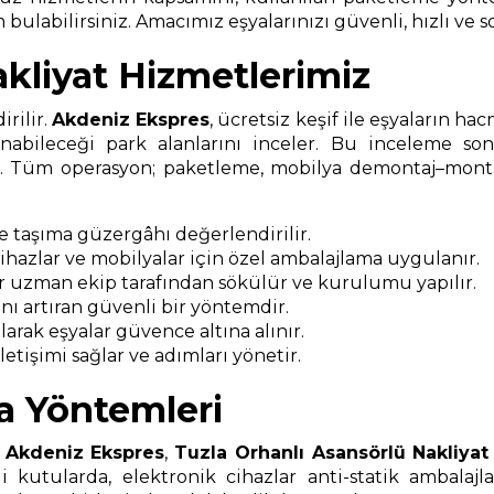
bulabilirsiniz. Amacımız eşyalarınızı güvenli, hızlı ve s
akliyat Hizmetlerimiz
rilir.
Akdeniz Ekspres
, ücretsiz keşif ile eşyaların ha
nabileceği park alanlarını inceler. Bu inceleme s
ır. Tüm operasyon; paketleme, mobilya demontaj–montaj
ve taşıma güzergâhı değerlendirilir.
 cihazlar ve mobilyalar için özel ambalajlama uygulanır.
r uzman ekip tarafından sökülür ve kurulumu yapılır.
ı artıran güvenli bir yöntemdir.
arak eşyalar güvence altına alınır.
etişimi sağlar ve adımları yönetir.
a Yöntemleri
.
Akdeniz Ekspres
,
Tuzla Orhanlı Asansörlü Nakliyat
i kutularda, elektronik cihazlar anti-statik ambalajl