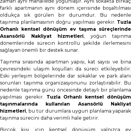
zaman aynı mahallede yoğunlaşır. Aynı sokakta birkaç
farklı apartmanın aynı dönem içerisinde boşaltılması
oldukça sık görülen bir durumdur. Bu nedenle
taşınma planlamasının doğru yapılması gerekir.
Tuzla
Orhanlı kentsel dönüşüm ev taşıma süreçlerinde
Asansörlü Nakliyat hizmetleri
, yoğun taşınma
dönemlerinde sürecin kontrollü şekilde ilerlemesini
sağlayan önemli bir destek sunar.
Taşınma sırasında apartman yapısı, kat sayısı ve bina
çevresindeki ulaşım koşulları da süreci etkileyebilir.
Eski yerleşim bölgelerinde dar sokaklar ve park alanı
sorunları taşınma organizasyonunu zorlaştırabilir. Bu
nedenle taşınma günü öncesinde detaylı bir planlama
yapılması gerekir.
Tuzla Orhanlı kentsel dönüşü
taşınmalarında kullanılan Asansörlü Nakliyat
hizmetleri
, bu tür durumlara uygun planlama yaparak
taşınma sürecini daha verimli hale getirir.
Birçok kişi için kentsel dönüşüm yalnızca ev