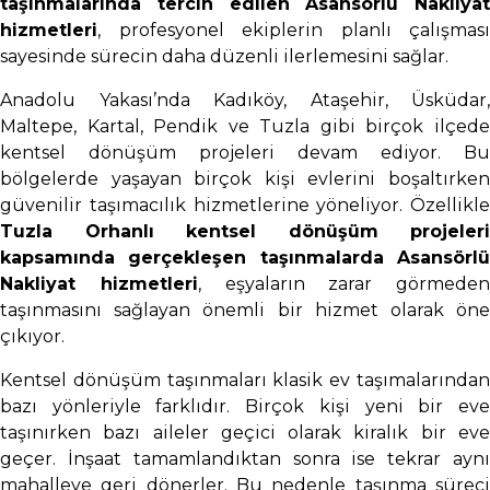
taşınmalarında tercih edilen Asansörlü Nakliyat
hizmetleri
, profesyonel ekiplerin planlı çalışması
sayesinde sürecin daha düzenli ilerlemesini sağlar.
Anadolu Yakası’nda Kadıköy, Ataşehir, Üsküdar,
Maltepe, Kartal, Pendik ve Tuzla gibi birçok ilçede
kentsel dönüşüm projeleri devam ediyor. Bu
bölgelerde yaşayan birçok kişi evlerini boşaltırken
güvenilir taşımacılık hizmetlerine yöneliyor. Özellikle
Tuzla Orhanlı kentsel dönüşüm projeleri
kapsamında gerçekleşen taşınmalarda Asansörlü
Nakliyat hizmetleri
, eşyaların zarar görmeden
taşınmasını sağlayan önemli bir hizmet olarak öne
çıkıyor.
Kentsel dönüşüm taşınmaları klasik ev taşımalarından
bazı yönleriyle farklıdır. Birçok kişi yeni bir eve
taşınırken bazı aileler geçici olarak kiralık bir eve
geçer. İnşaat tamamlandıktan sonra ise tekrar aynı
mahalleye geri dönerler. Bu nedenle taşınma süreci